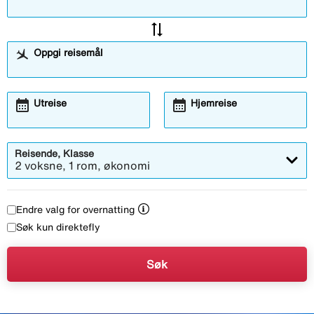
sync_alt
Oppgi reisemål
calendar_month
calendar_month
Åpner
Åpner
Utreise
Hjemreise
kalendermodalen
kalendermodalen
Reisende, Klasse
2 voksne, 1 rom, økonomi
Endre valg for overnatting
Søk kun direktefly
Søk