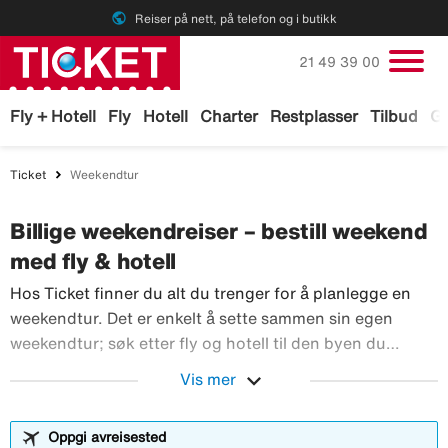
public
Reiser på nett, på telefon og i butikk
Ring oss på
21 49 39 00
Fly + Hotell
Fly
Hotell
Charter
Restplasser
Tilbud
Ga
Ticket
Weekendtur
Billige weekendreiser – bestill weekend
med fly & hotell
Hos Ticket finner du alt du trenger for å planlegge en
weekendtur. Det er enkelt å sette sammen sin egen
weekendtur; søk etter fly og hotell til den byen du
ønsker å dra til. En weekend er kort, og det lønner seg
expand_more
Vis mer
Hos Ticket finner du alt du
derfor å dra til et sted i Europa.
Oppgi avreisested