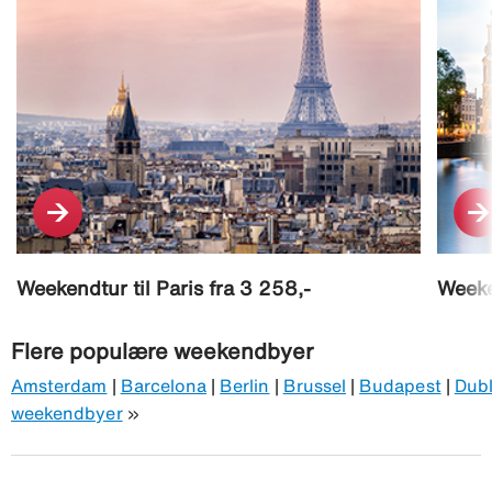
Weekendtur til Paris fra 3 258,-
Weeke
Flere populære weekendbyer
Amsterdam
|
Barcelona
|
Berlin
|
Brussel
|
Budapest
|
Dubl
weekendbyer
»