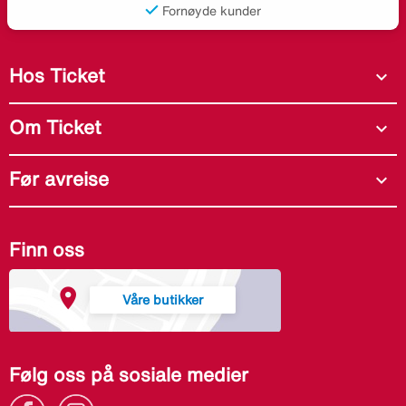
Fornøyde kunder
Hos Ticket
expand_more
Om Ticket
expand_more
Før avreise
expand_more
Finn oss
Våre butikker
Følg oss på sosiale medier