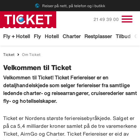
public
Reiser på nett, på telefon og i butikk
Ring oss på
21 49 39 00
Fly + Hotell
Fly
Hotell
Charter
Restplasser
Tilbud
Ga
Ticket
Om Ticket
Velkommen til Ticket
Velkommen til Ticket! Ticket Feriereiser er en
detaljhandelskjede som selger feriereiser fra samtlige
ledende charter- og reisearrangører, cruiserederier samt
fly- og hotellselskaper.
Ticket er Nordens største feriereisebyråkjede. Salget er
på ca 5,4 milliarder kroner samlet på de tre varemerkene
Ticket, AirnGo og Charter. Ticket Feriereiser er eid av