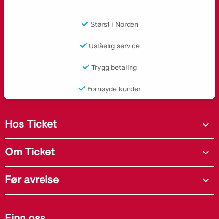
Størst i Norden
Uslåelig service
Trygg betaling
Fornøyde kunder
Hos Ticket
expand_more
Om Ticket
expand_more
Før avreise
expand_more
Finn oss