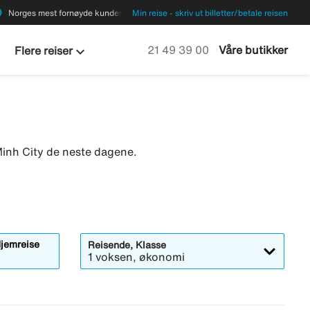
ions
Norges mest fornøyde kunder
Min reise - skriv ut billetter/betale reisen
keyboard_arrow_down
Ring oss på
21 49 39 00
Våre butikker
Flere reiser
Minh City de neste dagene.
jemreise
Reisende, Klasse
1 voksen, økonomi