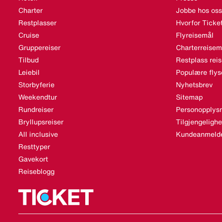
Charter
Jobbe hos oss
Restplasser
Hvorfor Ticke
Cruise
Flyreisemål
Gruppereiser
Charterreisem
Tilbud
Restplass rei
Leiebil
Populære flys
Storbyferie
Nyhetsbrev
Weekendtur
Sitemap
Rundreiser
Personopplysn
Bryllupsreiser
Tilgjengeligh
All inclusive
Kundeanmelde
Resttyper
Gavekort
Reiseblogg