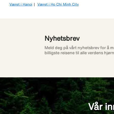
Været i Hanoi
Været i Ho Chi Minh City
Nyhetsbrev
Meld deg på vårt nyhetsbrev for å m
billigste reisene til alle verdens hjør
Vår in