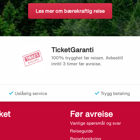
Les mer om bærekraftig reise
TicketGaranti
100% trygghet før reisen. Avbestill
inntil 3 timer før avreise.
Uslåelig service
Trygg betaling
ket
Før avreise
Vanlige spørsmål og svar
Reiseguide
Reiseforsikring