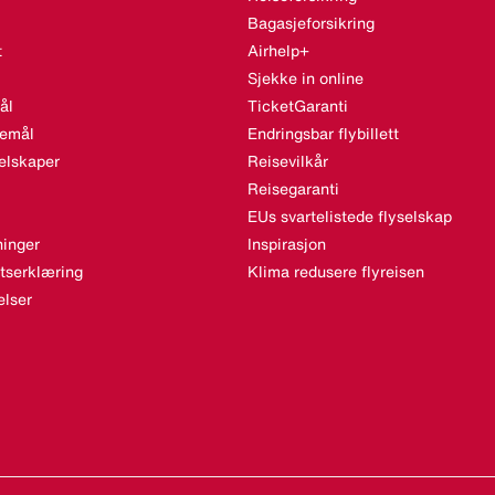
Bagasjeforsikring
t
Airhelp+
Sjekke in online
ål
TicketGaranti
semål
Endringsbar flybillett
elskaper
Reisevilkår
Reisegaranti
EUs svartelistede flyselskap
inger
Inspirasjon
etserklæring
Klima redusere flyreisen
lser