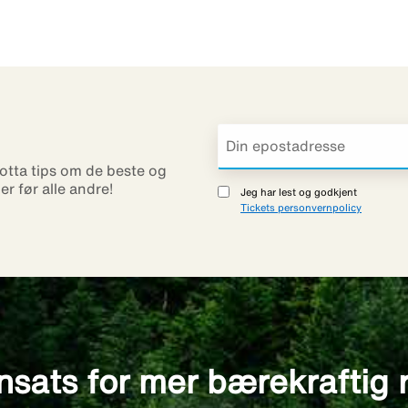
otta tips om de beste og
ner før alle andre!
Jeg har lest og godkjent
Tickets personvernpolicy
nsats for mer bærekraftig 