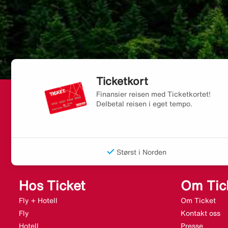
Ticketkort
Finansier reisen med Ticketkortet!
Delbetal reisen i eget tempo.
Størst i Norden
Hos Ticket
Om Tic
Fly + Hotell
Om Ticket
Fly
Kontakt oss
Hotell
Presse