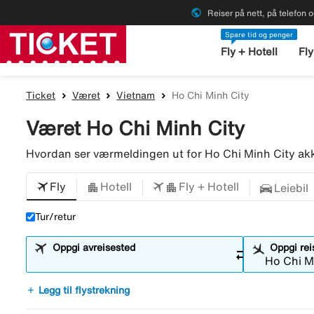
public
Reiser på nett, på telefon o
Spare tid og penger
Fly + Hotell
Fly
Ticket
Været
Vietnam
Ho Chi Minh City
Været Ho Chi Minh City
Hvordan ser værmeldingen ut for Ho Chi Minh City akk
Fly
Hotell
Fly + Hotell
Leiebil
Tur/retur
Oppgi avreisested
Oppgi re
sync_alt
add
Legg til flystrekning