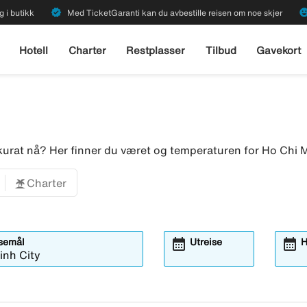
verified
emoji_emot
g i butikk
Med TicketGaranti kan du avbestille reisen om noe skjer
Hotell
Charter
Restplasser
Tilbud
Gavekort
urat nå? Her finner du været og temperaturen for Ho Chi 
Charter
calendar_month
calendar_month
isemål
Utreise
H