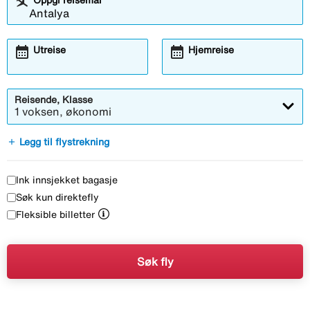
calendar_month
calendar_month
Utreise
Hjemreise
Reisende, Klasse
1 voksen, økonomi
add
Legg til flystrekning
Ink innsjekket bagasje
Søk kun direktefly
Fleksible billetter
Søk fly