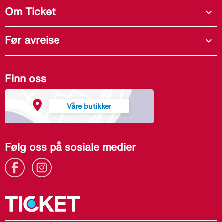
Om Ticket
expand_more
Før avreise
expand_more
Finn oss
Våre butikker
Følg oss på sosiale medier