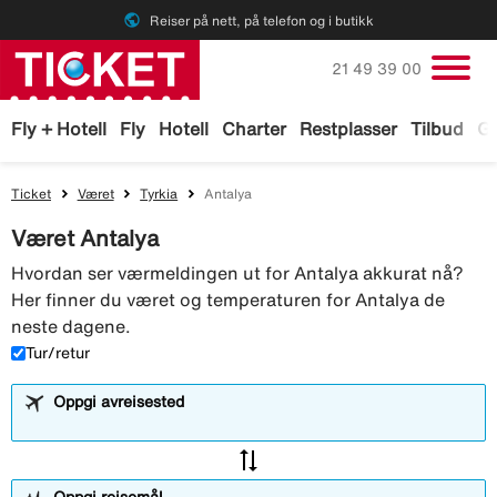
public
Reiser på nett, på telefon og i butikk
Ring oss på
21 49 39 00
Fly + Hotell
Fly
Hotell
Charter
Restplasser
Tilbud
Ga
Ticket
Været
Tyrkia
Antalya
Været Antalya
Hvordan ser værmeldingen ut for Antalya akkurat nå?
Her finner du været og temperaturen for Antalya de
neste dagene.
Tur/retur
Oppgi avreisested
sync_alt
Oppgi reisemål