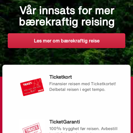
Vår innsats for mer
bærekraftig reising
Les mer om bærekraftig reise
Ticketkort
Finansier reisen med Ticketkortet!
Delbetal reisen i eget tempo.
TicketGaranti
100% trygghet før reisen. Avbestill