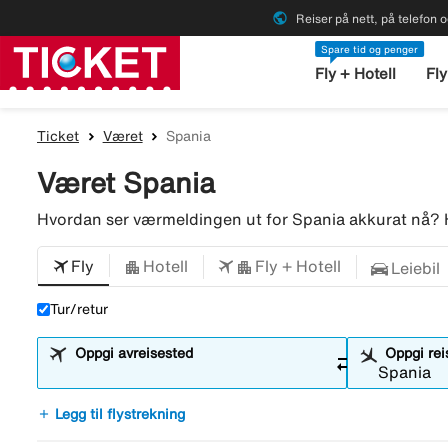
public
Reiser på nett, på telefon o
Spare tid og penger
Fly + Hotell
Fly
Ticket
Været
Spania
Været Spania
Hvordan ser værmeldingen ut for Spania akkurat nå? 
Fly
Hotell
Fly + Hotell
Leiebil
Tur/retur
Oppgi avreisested
Oppgi re
sync_alt
add
Legg til flystrekning