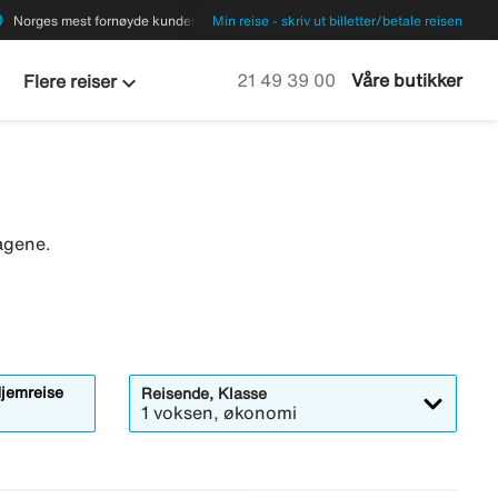
ions
Norges mest fornøyde kunder
Min reise - skriv ut billetter/betale reisen
keyboard_arrow_down
Ring oss på
21 49 39 00
Våre butikker
Flere reiser
agene.
jemreise
Reisende, Klasse
1 voksen, økonomi