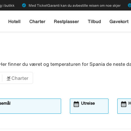
verified
emoji_emot
g i butikk
Med TicketGaranti kan du avbestille reisen om noe skjer
Hotell
Charter
Restplasser
Tilbud
Gavekort
Her finner du været og temperaturen for Spania de neste d
Charter
calendar_month
calendar_month
isemål
Utreise
H