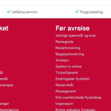
Uslåelig service
Trygg betaling
ket
Før avreise
Vanlige spørsmål og svar
Reiseguide
Reiseforsikring
Bagasjeforsikring
t
Airhelp+
Sjekke in online
ål
TicketGaranti
semål
Endringsbar flybillett
elskaper
Reisevilkår
Reisegaranti
EUs svartelistede flyselskap
inger
Inspirasjon
etserklæring
Klima redusere flyreisen