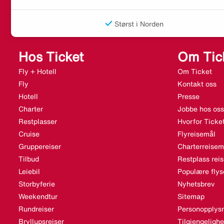
Størst i Norden
Hos Ticket
Om Tic
Fly + Hotell
Om Ticket
Fly
Kontakt oss
Hotell
Presse
Charter
Jobbe hos oss
Restplasser
Hvorfor Ticke
Cruise
Flyreisemål
Gruppereiser
Charterreisem
Tilbud
Restplass rei
Leiebil
Populære flys
Storbyferie
Nyhetsbrev
Weekendtur
Sitemap
Rundreiser
Personopplysn
Bryllupsreiser
Tilgjengeligh