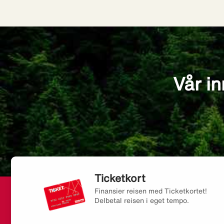
Vår in
Ticketkort
Finansier reisen med Ticketkortet!
Delbetal reisen i eget tempo.