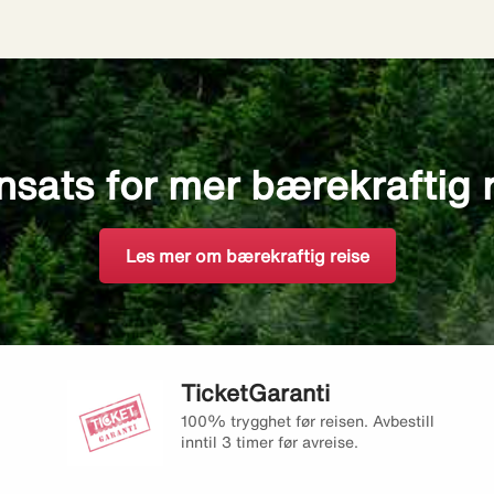
nsats for mer bærekraftig 
Les mer om bærekraftig reise
TicketGaranti
100% trygghet før reisen. Avbestill
inntil 3 timer før avreise.