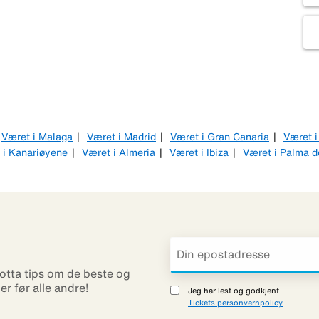
Været i Malaga
Været i Madrid
Været i Gran Canaria
Været i
 i Kanariøyene
Været i Almeria
Været i Ibiza
Været i Palma d
otta tips om de beste og
ner før alle andre!
Jeg har lest og godkjent
Tickets personvernpolicy