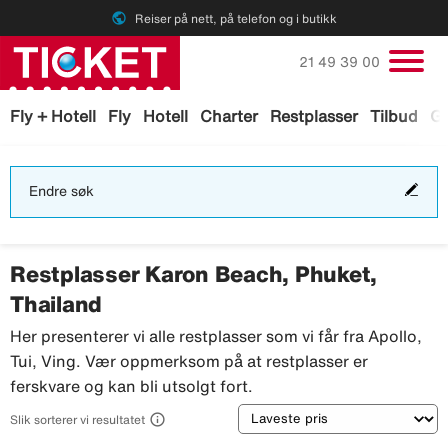
public
Reiser på nett, på telefon og i butikk
Ring oss på
21 49 39 00
Fly + Hotell
Fly
Hotell
Charter
Restplasser
Tilbud
Ga
End
Endre søk
søk
Restplasser Karon Beach, Phuket,
Thailand
Her presenterer vi alle restplasser som vi får fra Apollo,
Tui, Ving. Vær oppmerksom på at restplasser er
ferskvare og kan bli utsolgt fort.
Sortering

Slik sorterer vi resultatet