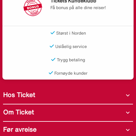
Tickets Kundeklubb
Få bonus på alle dine reiser!
Størst i Norden
Uslåelig service
Trygg betaling
Fornøyde kunder
Hos Ticket
expand_more
Om Ticket
expand_more
Før avreise
expand_more