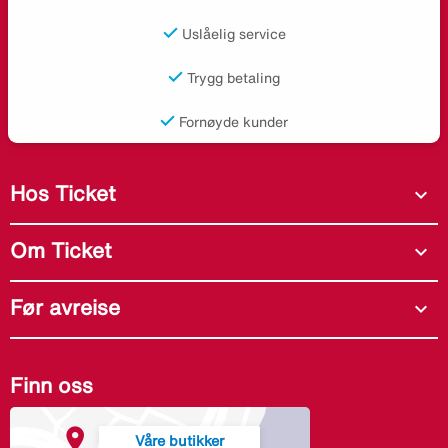
Uslåelig service
Trygg betaling
Fornøyde kunder
Hos Ticket
expand_more
Om Ticket
expand_more
Før avreise
expand_more
Finn oss
Våre butikker