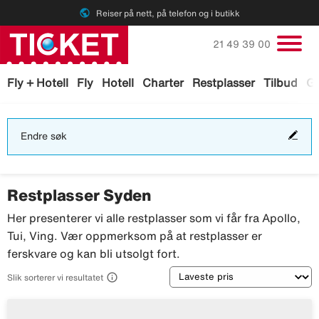
public
Reiser på nett, på telefon og i butikk
Ring oss på
21 49 39 00
Fly + Hotell
Fly
Hotell
Charter
Restplasser
Tilbud
Ga
End
Endre søk
søk
Restplasser Syden
Her presenterer vi alle restplasser som vi får fra Apollo,
Tui, Ving. Vær oppmerksom på at restplasser er
ferskvare og kan bli utsolgt fort.
Sortering

Slik sorterer vi resultatet