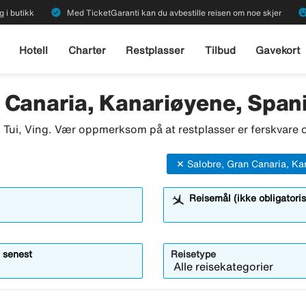
verified
emoji_emot
g i butikk
Med TicketGaranti kan du avbestille reisen om noe skjer
Hotell
Charter
Restplasser
Tilbud
Gavekort
 Canaria, Kanariøyene, Span
o, Tui, Ving. Vær oppmerksom på at restplasser er ferskvare o
Salobre, Gran Canaria, Ka
Reisemål (ikke obligatoris
 senest
Reisetype