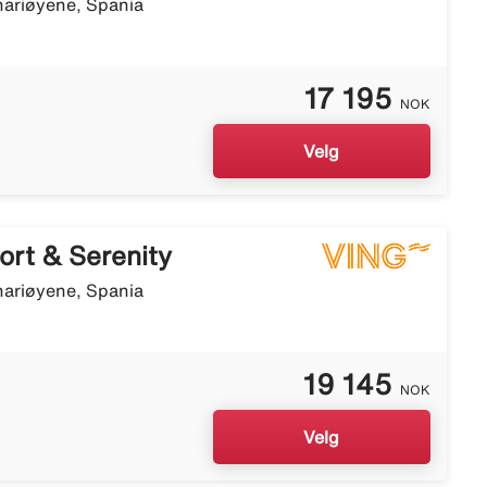
nariøyene, Spania
17 195
NOK
Velg
ort & Serenity
nariøyene, Spania
19 145
NOK
Velg