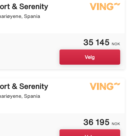
ort & Serenity
nariøyene, Spania
35 145
NOK
Velg
ort & Serenity
nariøyene, Spania
36 195
NOK