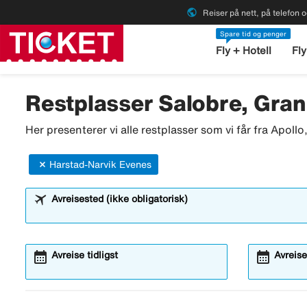
public
Reiser på nett, på telefon o
Spare tid og penger
Fly + Hotell
Fly
Restplasser Salobre, Gran
Her presenterer vi alle restplasser som vi får fra Apoll
Harstad-Narvik Evenes
Avreisested (ikke obligatorisk)
calendar_month
calendar_month
Avreise tidligst
Avreise