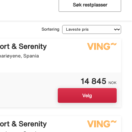
Søk restplasser
Sortering
ort & Serenity
nariøyene, Spania
14 845
NOK
Velg
ort & Serenity