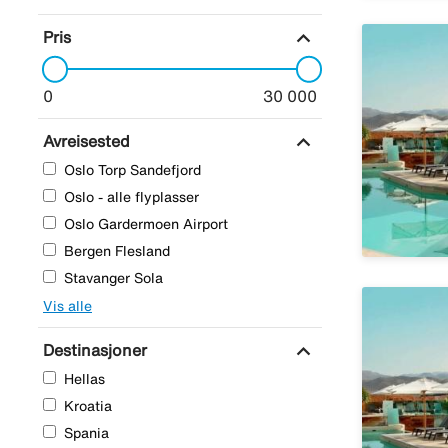
expand_more
Pris
0
30 000
expand_more
Avreisested
Oslo Torp Sandefjord
Oslo - alle flyplasser
Oslo Gardermoen Airport
Bergen Flesland
Stavanger Sola
Vis alle
expand_more
Destinasjoner
Hellas
Kroatia
Spania