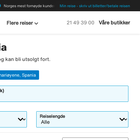
ions
Norges mest fornøyde kunder
Min reise - skriv ut billetter/betale reisen
keyboard_arrow_down
Ring oss på
21 49 39 00
Våre butikker
Flere reiser
ia
g kan bli utsolgt fort.
nariøyene, Spania
k)
Reiselengde