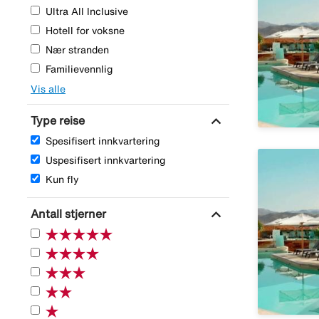
Ultra All Inclusive
Hotell for voksne
Nær stranden
Familievennlig
Vis alle
expand_more
Type reise
Spesifisert innkvartering
Uspesifisert innkvartering
Kun fly
expand_more
Antall stjerner