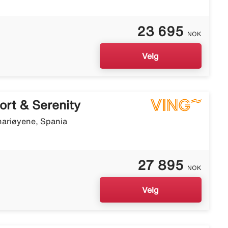
23 695
NOK
Velg
ort & Serenity
nariøyene, Spania
27 895
NOK
Velg