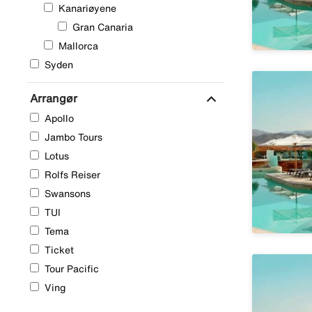
Område
Kanariøyene
Gran Canaria
Mallorca
Syden
expand_more
Arrangør
Apollo
Jambo Tours
Lotus
Rolfs Reiser
Swansons
TUI
Tema
Ticket
Tour Pacific
Ving