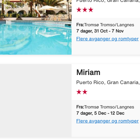
Puerto Rico, Gran Canaria
Fra:
Tromsø Tromso/Langnes
7 dager, 31 Oct - 7 Nov
Flere avganger og romtyper
Miriam
Puerto Rico, Gran Canaria
Fra:
Tromsø Tromso/Langnes
7 dager, 5 Dec - 12 Dec
Flere avganger og romtyper