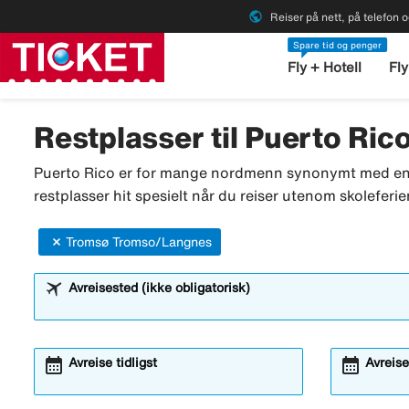
public
Reiser på nett, på telefon o
Spare tid og penger
Fly + Hotell
Fly
Restplasser til Puerto Ric
Puerto Rico er for mange nordmenn synonymt med en sol
restplasser hit spesielt når du reiser utenom skoleferie
Tromsø Tromso/Langnes
Avreisested (ikke obligatorisk)
calendar_month
calendar_month
Avreise tidligst
Avreise