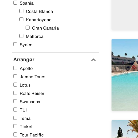
Spania
Område
Costa Blanca
Kanariøyene
Gran Canaria
Mallorca
Syden
expand_more
Arrangør
Apollo
Jambo Tours
Lotus
Rolfs Reiser
Swansons
TUI
Tema
Ticket
Tour Pacific