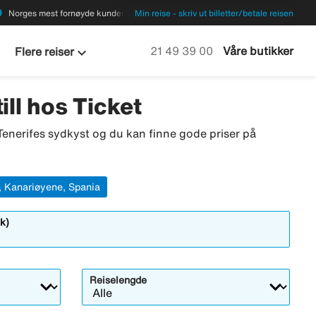
ions
Norges mest fornøyde kunder
Min reise - skriv ut billetter/betale reisen
keyboard_arrow_down
Ring oss på
21 49 39 00
Våre butikker
Flere reiser
ill hos Ticket
enerifes sydkyst og du kan finne gode priser på
, Kanariøyene, Spania
k)
Reiselengde