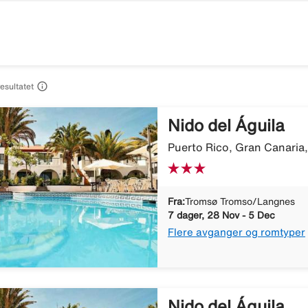

resultatet
Nido del Águila
Puerto Rico, Gran Canaria
Fra:
Tromsø Tromso/Langnes
7 dager, 28 Nov - 5 Dec
Flere avganger og romtyper
Nido del Águila