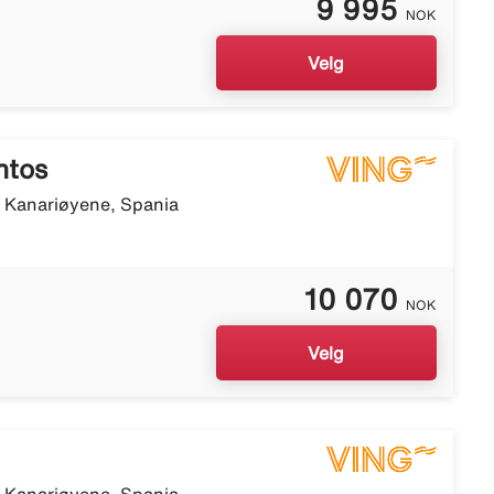
9 995
NOK
Velg
ntos
, Kanariøyene, Spania
10 070
NOK
Velg