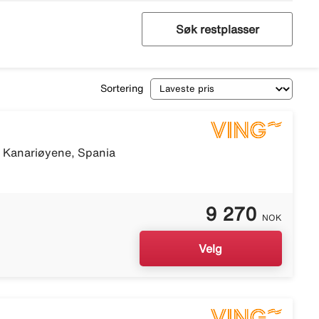
Søk restplasser
Sortering
, Kanariøyene, Spania
9 270
NOK
Velg