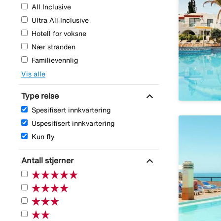
All Inclusive
Ultra All Inclusive
Hotell for voksne
Nær stranden
Familievennlig
Vis alle
expand_more
Type reise
Spesifisert innkvartering
Uspesifisert innkvartering
Kun fly
expand_more
Antall stjerner