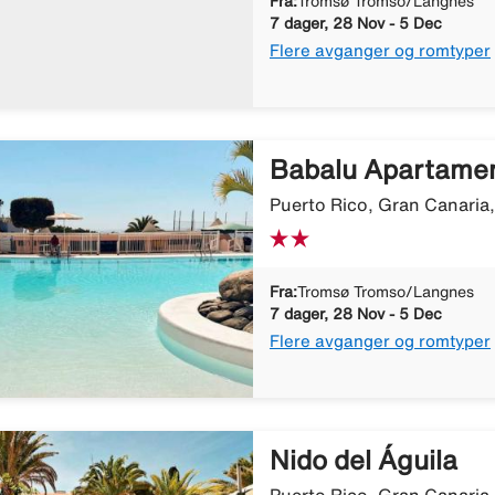
Fra:
Tromsø Tromso/Langnes
7 dager, 28 Nov - 5 Dec
Flere avganger og romtyper
Babalu Apartame
Puerto Rico, Gran Canaria
Fra:
Tromsø Tromso/Langnes
7 dager, 28 Nov - 5 Dec
Flere avganger og romtyper
Nido del Águila