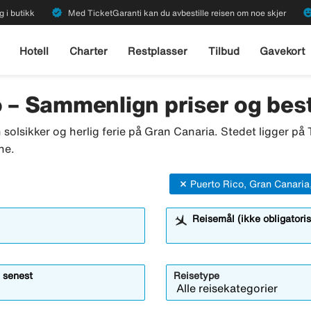
verified
emoji_emot
g i butikk
Med TicketGaranti kan du avbestille reisen om noe skjer
Hotell
Charter
Restplasser
Tilbud
Gavekort
o – Sammenlign priser og best
sikker og herlig ferie på Gran Canaria. Stedet ligger på T
ne.
Puerto Rico, Gran Canaria
Reisemål (ikke obligatoris
 senest
Reisetype