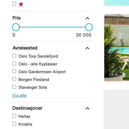
expand_more
Pris
0
30 000
expand_more
Avreisested
Oslo Torp Sandefjord
Oslo - alle flyplasser
Oslo Gardermoen Airport
Bergen Flesland
Stavanger Sola
Vis alle
expand_more
Destinasjoner
Hellas
Kroatia