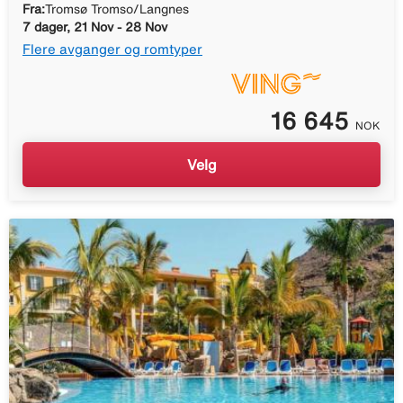
Fra:
Tromsø Tromso/Langnes
7 dager, 21 Nov - 28 Nov
Flere avganger og romtyper
16 645
NOK
Velg