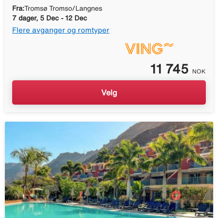
Fra:
Tromsø Tromso/Langnes
7 dager, 5 Dec - 12 Dec
Flere avganger og romtyper
11 745
NOK
Velg