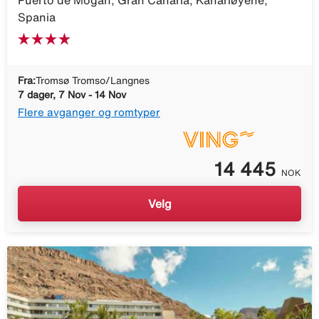
Puerto de Mogán, Gran Canaria, Kanariøyene,
Spania
Fra:
Tromsø Tromso/Langnes
7 dager, 7 Nov - 14 Nov
Flere avganger og romtyper
14 445
NOK
Velg