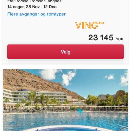
Fra:
Tromsø Tromso/Langnes
14 dager, 28 Nov - 12 Dec
Flere avganger og romtyper
23 145
NOK
Velg