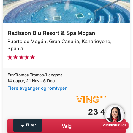
Radisson Blu Resort & Spa Mogan
Puerto de Mogán, Gran Canaria, Kanariøyene,
Spania
Fra:
Tromsø Tromso/Langnes
14 dager, 21 Nov - 5 Dec
Flere avganger og romtyper
23 445
NOK
filter_list
Filter
Velg
KUNDESERVICE