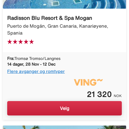
Radisson Blu Resort & Spa Mogan
Puerto de Mogán, Gran Canaria, Kanariøyene,
Spania
Fra:
Tromsø Tromso/Langnes
14 dager, 28 Nov - 12 Dec
Flere avganger og romtyper
21 320
NOK
Velg