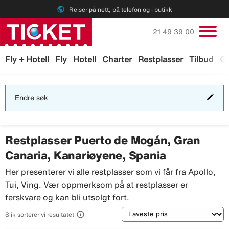
public
Reiser på nett, på telefon og i butikk
Ring oss på
21 49 39 00
Fly + Hotell
Fly
Hotell
Charter
Restplasser
Tilbud
Ga
End
Endre søk
søk
Restplasser Puerto de Mogán, Gran
Canaria, Kanariøyene, Spania
Her presenterer vi alle restplasser som vi får fra Apollo,
Tui, Ving. Vær oppmerksom på at restplasser er
ferskvare og kan bli utsolgt fort.
Sortering

Slik sorterer vi resultatet