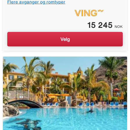
Flere avganger og romtyper
15 245
NOK
Velg