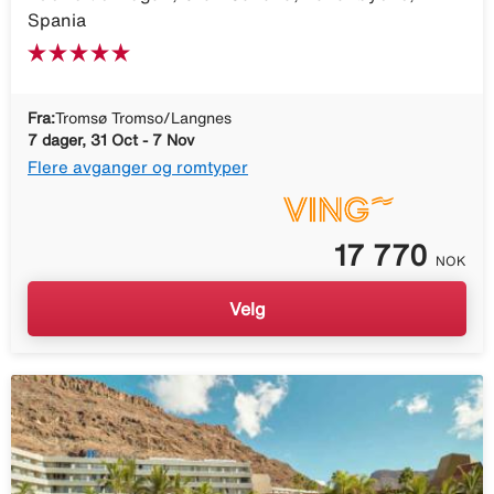
Spania
Fra:
Tromsø Tromso/Langnes
7 dager, 31 Oct - 7 Nov
Flere avganger og romtyper
17 770
NOK
Velg