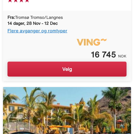
Fra:
Tromsø Tromso/Langnes
14 dager, 28 Nov - 12 Dec
Flere avganger og romtyper
16 745
NOK
Velg