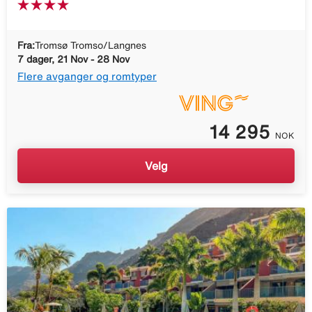
Fra:
Tromsø Tromso/Langnes
7 dager, 21 Nov - 28 Nov
Flere avganger og romtyper
14 295
NOK
Velg