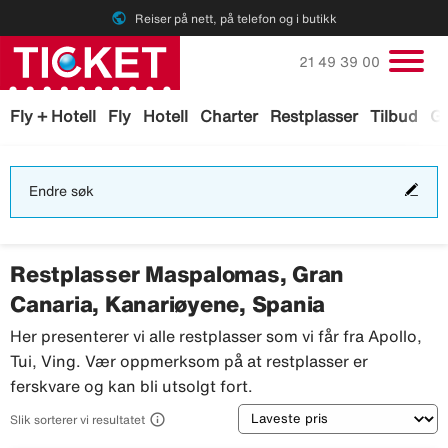
public
Reiser på nett, på telefon og i butikk
Ring oss på
21 49 39 00
Fly + Hotell
Fly
Hotell
Charter
Restplasser
Tilbud
Ga
End
Endre søk
søk
Restplasser Maspalomas, Gran
Canaria, Kanariøyene, Spania
Her presenterer vi alle restplasser som vi får fra Apollo,
Tui, Ving. Vær oppmerksom på at restplasser er
ferskvare og kan bli utsolgt fort.
Sortering

Slik sorterer vi resultatet