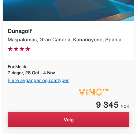
Dunagolf
Maspalomas, Gran Canaria, Kanariøyene, Spania
Fra:
Molde
7 dager, 28 Oct - 4 Nov
Flere avganger og romtyper
9 345
NOK
Velg