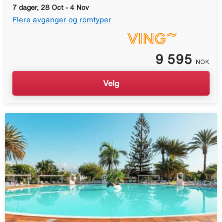
7 dager, 28 Oct - 4 Nov
Flere avganger og romtyper
9 595
NOK
Velg