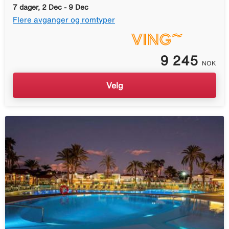
7 dager, 2 Dec - 9 Dec
Flere avganger og romtyper
9 245
NOK
Velg