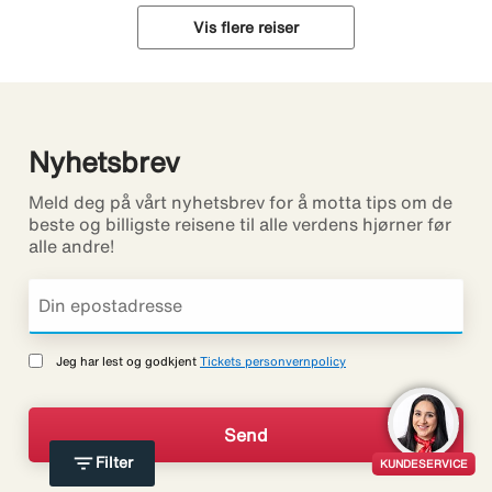
Vis flere reiser
Nyhetsbrev
Meld deg på vårt nyhetsbrev for å motta tips om de
beste og billigste reisene til alle verdens hjørner før
alle andre!
Jeg har lest og godkjent
Tickets personvernpolicy
filter_list
Filter
KUNDESERVICE