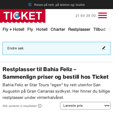
public
Reiser på nett, på telefon og i butikk
Ring oss på
21 49 39 00
Fly + Hotell
Fly
Hotell
Charter
Restplasser
Tilbud
Ga
End
Endre søk
søk
Restplasser til Bahia Feliz –
Sammenlign priser og bestill hos Ticket
Bahia Feliz er Star Tours "egen" by rett utenfor San
Augustin på Gran Canarias sydkyst. Her finner du billige
restplasser under vinterhalvåret.
Sortering

Slik sorterer vi resultatet