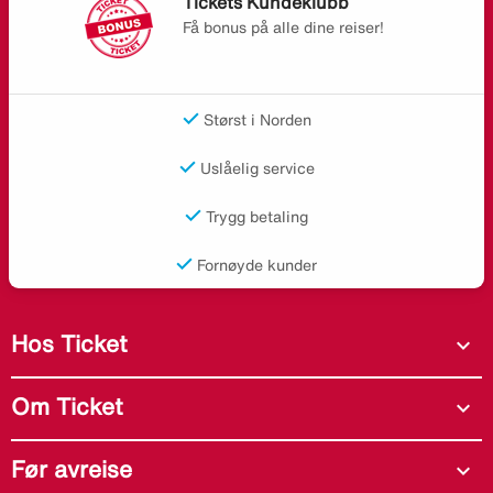
Tickets Kundeklubb
Få bonus på alle dine reiser!
Størst i Norden
Uslåelig service
Trygg betaling
Fornøyde kunder
Hos Ticket
expand_more
Om Ticket
expand_more
Før avreise
expand_more