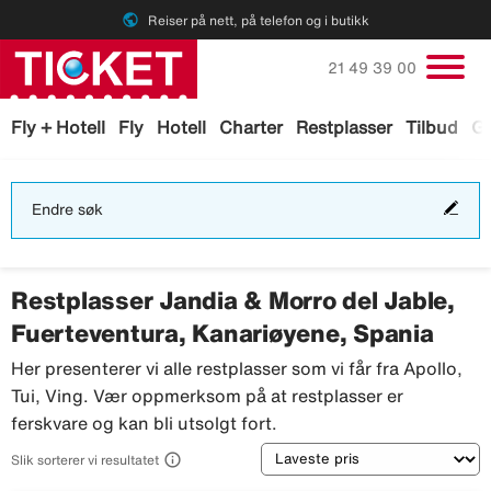
public
Reiser på nett, på telefon og i butikk
Ring oss på
21 49 39 00
Fly + Hotell
Fly
Hotell
Charter
Restplasser
Tilbud
Ga
End
Endre søk
søk
Restplasser Jandia & Morro del Jable,
Fuerteventura, Kanariøyene, Spania
Her presenterer vi alle restplasser som vi får fra Apollo,
Tui, Ving. Vær oppmerksom på at restplasser er
ferskvare og kan bli utsolgt fort.
Sortering

Slik sorterer vi resultatet