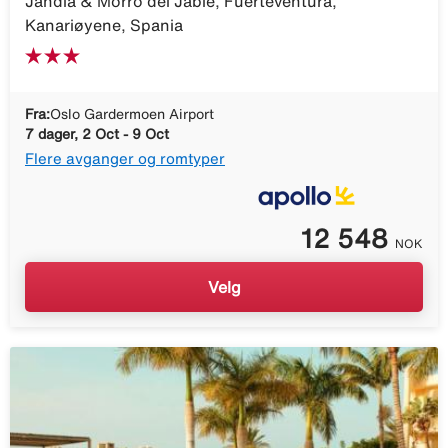
Jandia & Morro del Jable, Fuerteventura,
Kanariøyene, Spania
Fra:
Oslo Gardermoen Airport
7 dager, 2 Oct - 9 Oct
Flere avganger og romtyper
12 548
NOK
Velg