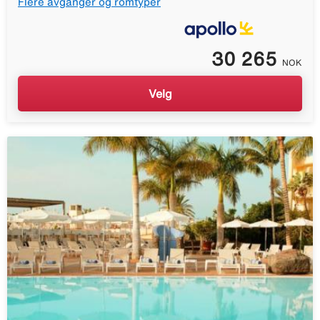
Flere avganger og romtyper
30 265
NOK
Velg