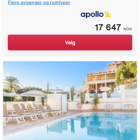
Flere avganger og romtyper
17 647
NOK
Velg