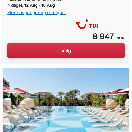
4 dager, 12 Aug - 16 Aug
Flere avganger og romtyper
8 947
NOK
Velg