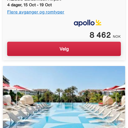
4 dager, 15 Oct - 19 Oct
Flere avganger og romtyper
8 462
NOK
Velg