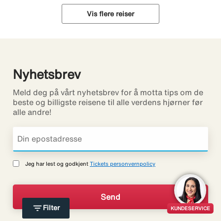
Vis flere reiser
Nyhetsbrev
Meld deg på vårt nyhetsbrev for å motta tips om de
beste og billigste reisene til alle verdens hjørner før
alle andre!
Jeg har lest og godkjent
Tickets personvernpolicy
filter_list
Filter
KUNDESERVICE