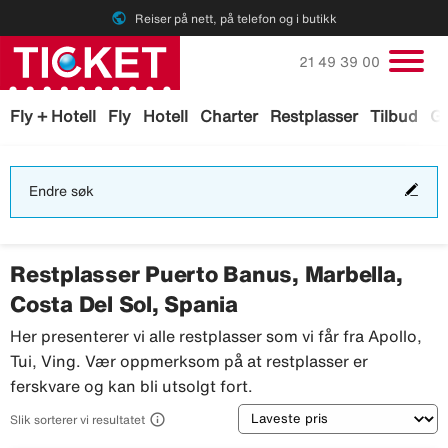
public
Reiser på nett, på telefon og i butikk
Ring oss på
21 49 39 00
Fly + Hotell
Fly
Hotell
Charter
Restplasser
Tilbud
Ga
End
Endre søk
søk
Restplasser Puerto Banus, Marbella,
Costa Del Sol, Spania
Her presenterer vi alle restplasser som vi får fra Apollo,
Tui, Ving. Vær oppmerksom på at restplasser er
ferskvare og kan bli utsolgt fort.
Sortering

Slik sorterer vi resultatet