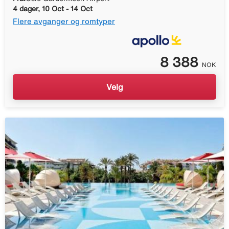
4 dager, 10 Oct - 14 Oct
Flere avganger og romtyper
8 388
NOK
Velg