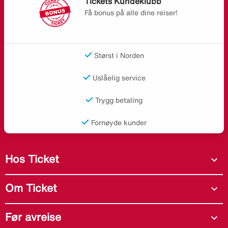
Tickets Kundeklubb
Få bonus på alle dine reiser!
Størst i Norden
Uslåelig service
Trygg betaling
Fornøyde kunder
Hos Ticket
expand_more
Om Ticket
expand_more
Før avreise
expand_more