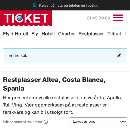
public
Reiser på nett, på telefon og i butikk
Ring oss på
21 49 39 00
Fly + Hotell
Fly
Hotell
Charter
Restplasser
Tilbud
Ga
End
Endre søk
søk
Restplasser Altea, Costa Blanca,
Spania
Her presenterer vi alle restplasser som vi får fra Apollo,
Tui, Ving. Vær oppmerksom på at restplasser er
ferskvare og kan bli utsolgt fort.
Sortering

Slik sorterer vi resultatet