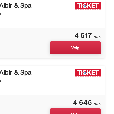
Albir & Spa
a
4 617
NOK
Velg
Albir & Spa
a
4 645
NOK