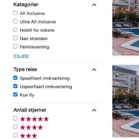
expand_more
Kategorier
All Inclusive
Ultra All Inclusive
Hotell for voksne
Nær stranden
Familievennlig
Vis alle
expand_more
Type reise
Spesifisert innkvartering
Uspesifisert innkvartering
Kun fly
expand_more
Antall stjerner