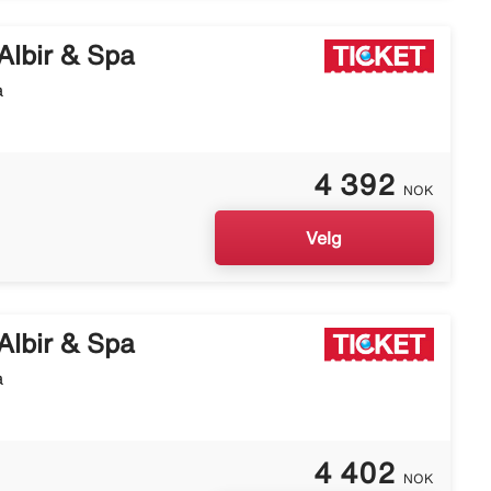
Albir & Spa
a
4 392
NOK
Velg
Albir & Spa
a
4 402
NOK