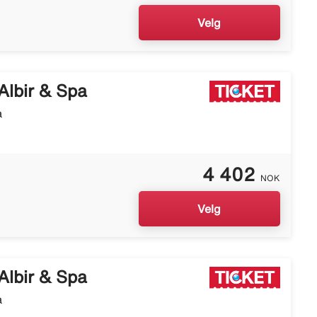
Velg
Albir & Spa
a
4 402
NOK
Velg
Albir & Spa
a