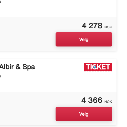
a
4 278
NOK
Velg
Albir & Spa
a
4 366
NOK
Velg