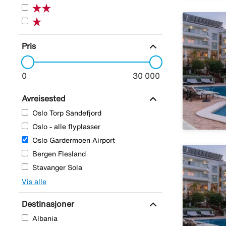
expand_more
Pris
0
30 000
expand_more
Avreisested
Oslo Torp Sandefjord
Oslo - alle flyplasser
Oslo Gardermoen Airport
Bergen Flesland
Stavanger Sola
Vis alle
expand_more
Destinasjoner
Albania