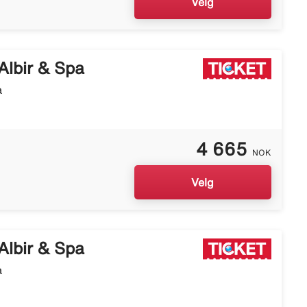
Velg
Albir & Spa
a
4 665
NOK
Velg
Albir & Spa
a