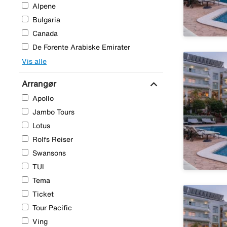
Alpene
Bulgaria
Canada
De Forente Arabiske Emirater
Vis alle
expand_more
Arrangør
Apollo
Jambo Tours
Lotus
Rolfs Reiser
Swansons
TUI
Tema
Ticket
Tour Pacific
Ving