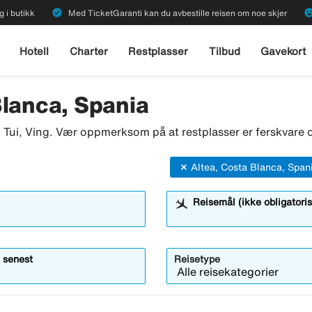
verified
emoji_emot
g i butikk
Med TicketGaranti kan du avbestille reisen om noe skjer
Hotell
Charter
Restplasser
Tilbud
Gavekort
Blanca, Spania
o, Tui, Ving. Vær oppmerksom på at restplasser er ferskvare o
Altea, Costa Blanca, Span
Reisemål (ikke obligatoris
 senest
Reisetype