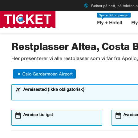
public
Reiser på nett, på telefon o
Spare tid og penger
Fly + Hotell
Fly
Restplasser Altea, Costa 
Her presenterer vi alle restplasser som vi får fra Apoll
Oslo Gardermoen Airport
Avreisested (ikke obligatorisk)
calendar_month
calendar_month
Avreise tidligst
Avreise