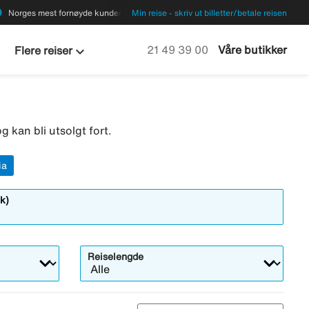
ions
Norges mest fornøyde kunder
Min reise - skriv ut billetter/betale reisen
keyboard_arrow_down
Ring oss på
21 49 39 00
Våre butikker
Flere reiser
g kan bli utsolgt fort.
ia
k)
Reiselengde