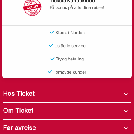
Tickets Kundeklubb
Få bonus på alle dine reiser!
Størst i Norden
Uslåelig service
Trygg betaling
Fornøyde kunder
Hos Ticket
expand_more
Om Ticket
expand_more
Før avreise
expand_more