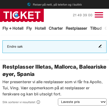
public
Reiser på nett, på telefon og i butikk
Ring oss på
21 49 39 00
Fly + Hotell
Fly
Hotell
Charter
Restplasser
Tilbud
Ga
End
Endre søk
søk
Restplasser Illetas, Mallorca, Baleariske
øyer, Spania
Her presenterer vi alle restplasser som vi får fra Apollo,
Tui, Ving. Vær oppmerksom på at restplasser er
ferskvare og kan bli utsolgt fort.
Sortering

Slik sorterer vi resultatet