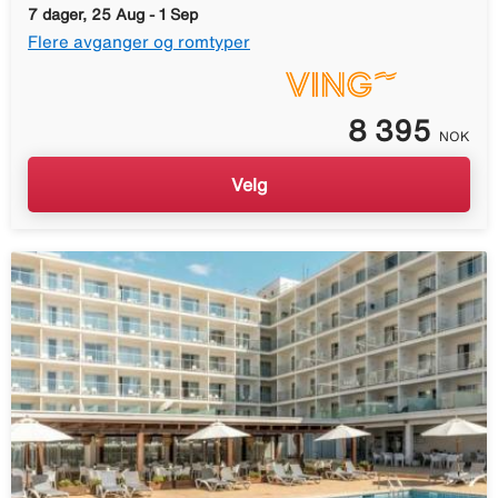
7 dager, 25 Aug - 1 Sep
Flere avganger og romtyper
8 395
NOK
Velg