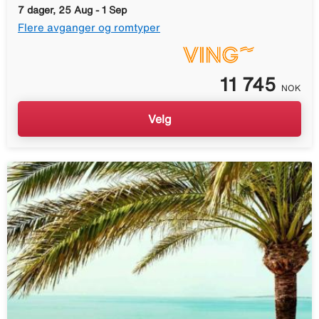
7 dager, 25 Aug - 1 Sep
Flere avganger og romtyper
11 745
NOK
Velg