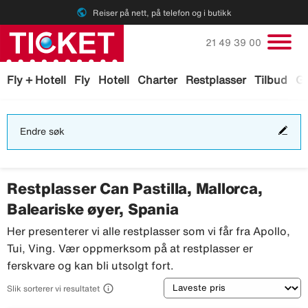
public
Reiser på nett, på telefon og i butikk
Ring oss på
21 49 39 00
Fly + Hotell
Fly
Hotell
Charter
Restplasser
Tilbud
Ga
End
Endre søk
søk
Restplasser Can Pastilla, Mallorca,
Baleariske øyer, Spania
Her presenterer vi alle restplasser som vi får fra Apollo,
Tui, Ving. Vær oppmerksom på at restplasser er
ferskvare og kan bli utsolgt fort.
Sortering

Slik sorterer vi resultatet