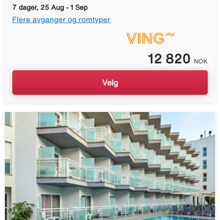
7 dager, 25 Aug - 1 Sep
Flere avganger og romtyper
12 820
NOK
Velg