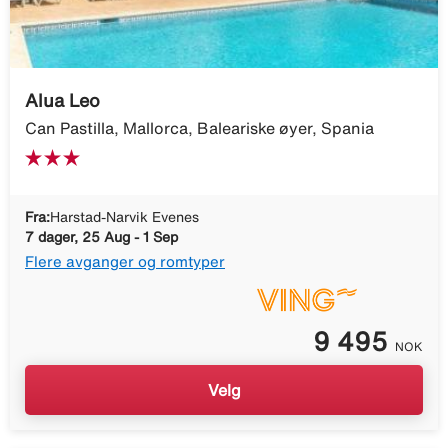
Alua Leo
Can Pastilla, Mallorca, Baleariske øyer, Spania
Fra:
Harstad-Narvik Evenes
7 dager, 25 Aug - 1 Sep
Flere avganger og romtyper
9 495
NOK
Velg