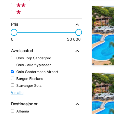
expand_more
Pris
0
30 000
expand_more
Avreisested
Oslo Torp Sandefjord
Oslo - alle flyplasser
Oslo Gardermoen Airport
Bergen Flesland
Stavanger Sola
Vis alle
expand_more
Destinasjoner
Albania