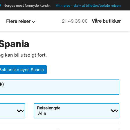
ions
Norges mest fornøyde kunder
Min reise - skriv ut billetter/betale reisen
keyboard_arrow_down
Ring oss på
21 49 39 00
Våre butikker
Flere reiser
 Spania
g kan bli utsolgt fort.
Baleariske øyer, Spania
k)
Reiselengde