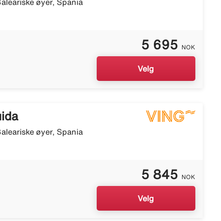
aleariske øyer, Spania
5 695
NOK
Velg
uida
aleariske øyer, Spania
5 845
NOK
Velg