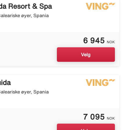
da Resort & Spa
aleariske øyer, Spania
6 945
NOK
Velg
uida
aleariske øyer, Spania
7 095
NOK