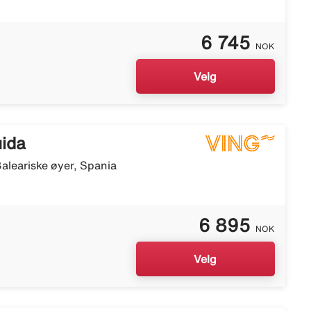
6 745
NOK
Velg
uida
aleariske øyer, Spania
6 895
NOK
Velg