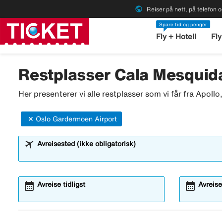
public
Reiser på nett, på telefon o
Spare tid og penger
Fly + Hotell
Fly
Restplasser Cala Mesquida
Her presenterer vi alle restplasser som vi får fra Apoll
Oslo Gardermoen Airport
Avreisested (ikke obligatorisk)
calendar_month
calendar_month
Avreise tidligst
Avreise