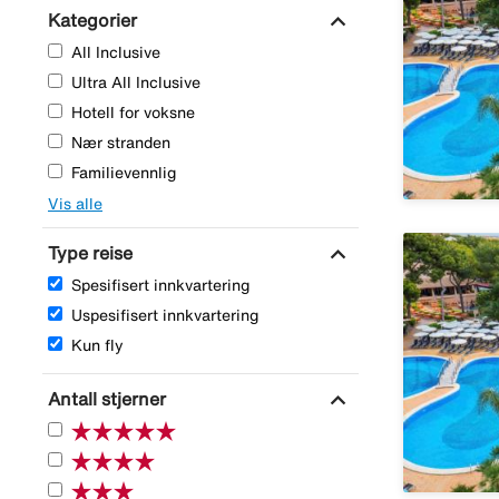
expand_more
Kategorier
All Inclusive
Ultra All Inclusive
Hotell for voksne
Nær stranden
Familievennlig
Vis alle
expand_more
Type reise
Spesifisert innkvartering
Uspesifisert innkvartering
Kun fly
expand_more
Antall stjerner