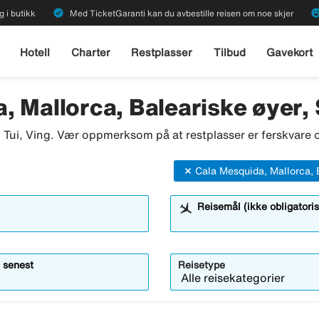
verified
emoji_emot
g i butikk
Med TicketGaranti kan du avbestille reisen om noe skjer
Hotell
Charter
Restplasser
Tilbud
Gavekort
, Mallorca, Baleariske øyer,
o, Tui, Ving. Vær oppmerksom på at restplasser er ferskvare o
Cala Mesquida, Mallorca, 
Reisemål (ikke obligatoris
 senest
Reisetype