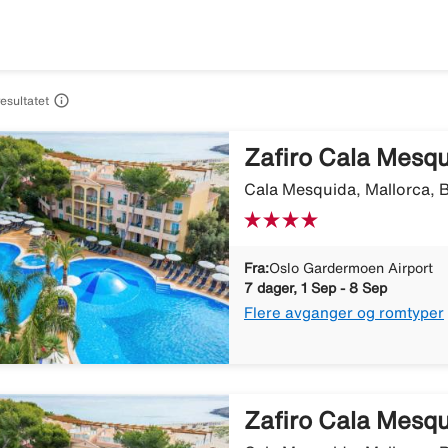

resultatet
Zafiro Cala Mesq
Cala Mesquida, Mallorca, B
Fra:
Oslo Gardermoen Airport
7 dager, 1 Sep - 8 Sep
Flere avganger og romtyper
Zafiro Cala Mesq