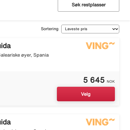
Søk restplasser
Sortering
uida
aleariske øyer, Spania
5 645
NOK
Velg
uida