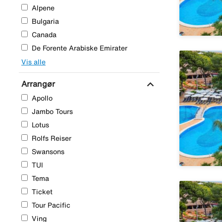
Alpene
Bulgaria
Canada
De Forente Arabiske Emirater
Vis alle
expand_more
Arrangør
Apollo
Jambo Tours
Lotus
Rolfs Reiser
Swansons
TUI
Tema
Ticket
Tour Pacific
Ving