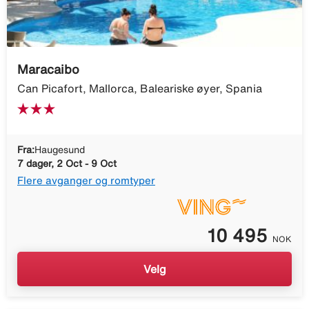
Maracaibo
Can Picafort, Mallorca, Baleariske øyer, Spania
Fra:
Haugesund
7 dager, 2 Oct - 9 Oct
Flere avganger og romtyper
10 495
NOK
Velg