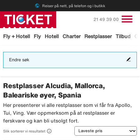
public
Reiser på nett, på telefon og i butikk
Ring oss på
21 49 39 00
Fly + Hotell
Fly
Hotell
Charter
Restplasser
Tilbud
Ga
End
Endre søk
søk
Restplasser Alcudia, Mallorca,
Baleariske øyer, Spania
Her presenterer vi alle restplasser som vi får fra Apollo,
Tui, Ving. Vær oppmerksom på at restplasser er
ferskvare og kan bli utsolgt fort.
Sortering

Slik sorterer vi resultatet