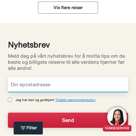
Vis flere reiser
Nyhetsbrev
Meld deg på vårt nyhetsbrev for å motta tips om de
beste og billigste reisene til alle verdens hjørner før
alle andre!
Jeg har lest og godkjent
Tickets personvernpolicy
filter_list
Filter
KUNDESERVICE