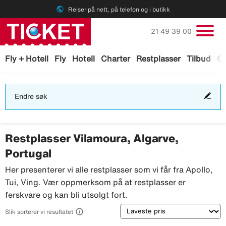
public
Reiser på nett, på telefon og i butikk
Ring oss på
21 49 39 00
Fly + Hotell
Fly
Hotell
Charter
Restplasser
Tilbud
Ga
End
Endre søk
søk
Restplasser Vilamoura, Algarve,
Portugal
Her presenterer vi alle restplasser som vi får fra Apollo,
Tui, Ving. Vær oppmerksom på at restplasser er
ferskvare og kan bli utsolgt fort.
Sortering

Slik sorterer vi resultatet