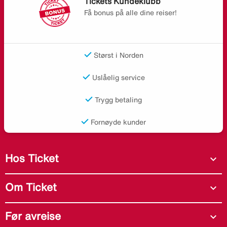
Tickets Kundeklubb
Få bonus på alle dine reiser!
Størst i Norden
Uslåelig service
Trygg betaling
Fornøyde kunder
Hos Ticket
expand_more
Om Ticket
expand_more
Før avreise
expand_more