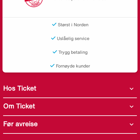
Størst i Norden
Uslåelig service
Trygg betaling
Fornøyde kunder
Hos Ticket
expand_more
Om Ticket
expand_more
Før avreise
expand_more