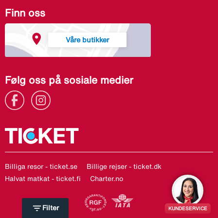
Finn oss
Våre butikker
Følg oss på sosiale medier
Billiga resor - ticket.se
Billige rejser - ticket.dk
Halvat matkat - ticket.fi
Charter.no
filter_list
Filter
KUNDESERVICE