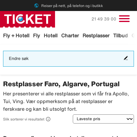
public
Reiser på nett, på telefon og i butikk
Ring oss på
21 49 39 00
Fly + Hotell
Fly
Hotell
Charter
Restplasser
Tilbud
Ga
End
Endre søk
søk
Restplasser Faro, Algarve, Portugal
Her presenterer vi alle restplasser som vi får fra Apollo,
Tui, Ving. Vær oppmerksom på at restplasser er
ferskvare og kan bli utsolgt fort.
Sortering

Slik sorterer vi resultatet