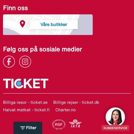
Finn oss
Våre butikker
Følg oss på sosiale medier
Billiga resor - ticket.se
Billige rejser - ticket.dk
Halvat matkat - ticket.fi
Charter.no
filter_list
Filter
KUNDESERVICE