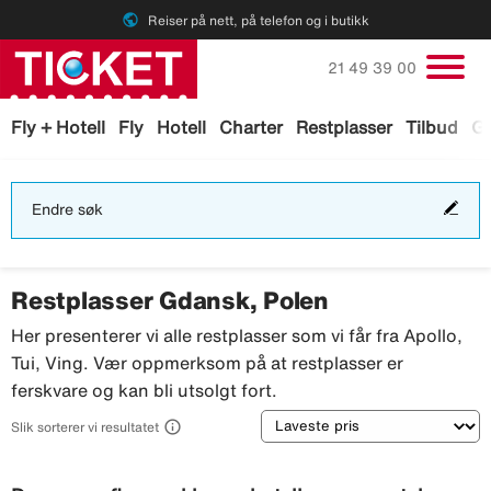
public
Reiser på nett, på telefon og i butikk
Ring oss på
21 49 39 00
Fly + Hotell
Fly
Hotell
Charter
Restplasser
Tilbud
Ga
End
Endre søk
søk
Restplasser Gdansk, Polen
Her presenterer vi alle restplasser som vi får fra Apollo,
Tui, Ving. Vær oppmerksom på at restplasser er
ferskvare og kan bli utsolgt fort.
Sortering

Slik sorterer vi resultatet