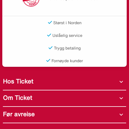
Størst i Norden
Uslåelig service
Trygg betaling
Fornøyde kunder
Hos Ticket
expand_more
Om Ticket
expand_more
Før avreise
expand_more