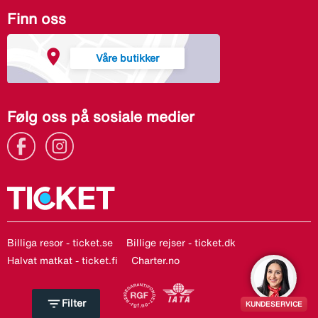
Finn oss
Våre butikker
Følg oss på sosiale medier
Billiga resor - ticket.se
Billige rejser - ticket.dk
Halvat matkat - ticket.fi
Charter.no
filter_list
Filter
KUNDESERVICE