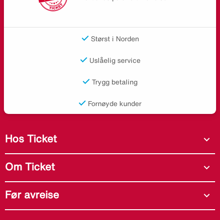
Størst i Norden
Uslåelig service
Trygg betaling
Fornøyde kunder
Hos Ticket
expand_more
Om Ticket
expand_more
Før avreise
expand_more