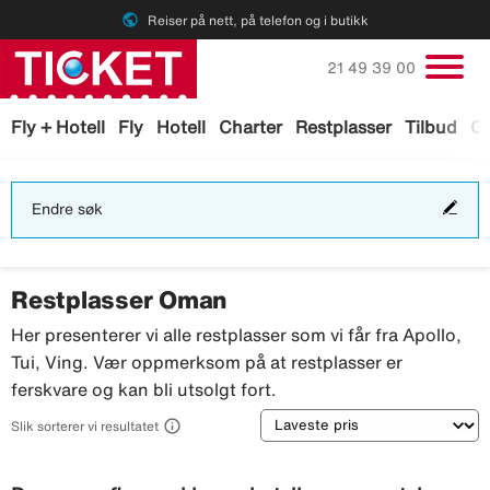
public
Reiser på nett, på telefon og i butikk
Ring oss på
21 49 39 00
Fly + Hotell
Fly
Hotell
Charter
Restplasser
Tilbud
Ga
End
Endre søk
søk
Restplasser Oman
Her presenterer vi alle restplasser som vi får fra Apollo,
Tui, Ving. Vær oppmerksom på at restplasser er
ferskvare og kan bli utsolgt fort.
Sortering

Slik sorterer vi resultatet