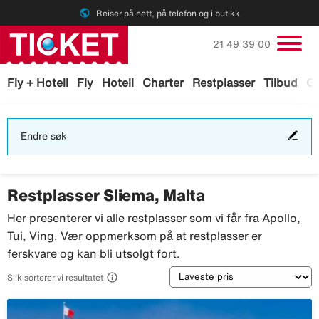
public
Reiser på nett, på telefon og i butikk
Ring oss på
21 49 39 00
Fly + Hotell
Fly
Hotell
Charter
Restplasser
Tilbud
Ga
End
Endre søk
søk
Restplasser Sliema, Malta
Her presenterer vi alle restplasser som vi får fra Apollo,
Tui, Ving. Vær oppmerksom på at restplasser er
ferskvare og kan bli utsolgt fort.
Sortering

Slik sorterer vi resultatet