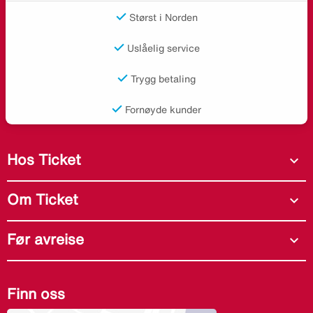
Størst i Norden
Uslåelig service
Trygg betaling
Fornøyde kunder
Hos Ticket
expand_more
Om Ticket
expand_more
Før avreise
expand_more
Finn oss