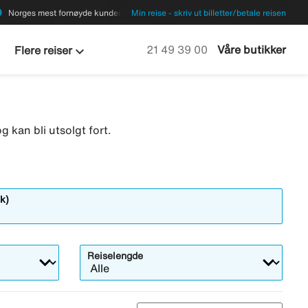
ions
Norges mest fornøyde kunder
Min reise - skriv ut billetter/betale reisen
keyboard_arrow_down
Ring oss på
21 49 39 00
Våre butikker
Flere reiser
g kan bli utsolgt fort.
k)
Reiselengde