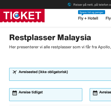
public
Reiser på nett, på telefon o
Spare tid og penger
Fly + Hotell
Fly
Restplasser Malaysia
Her presenterer vi alle restplasser som vi får fra Apoll
Avreisested (ikke obligatorisk)
calendar_month
calendar_month
Avreise tidligst
Avreise