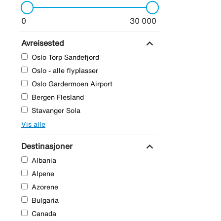
0
30 000
expand_more
Avreisested
Oslo Torp Sandefjord
Oslo - alle flyplasser
Oslo Gardermoen Airport
Bergen Flesland
Stavanger Sola
Vis alle
expand_more
Destinasjoner
Albania
Alpene
Azorene
Bulgaria
Canada