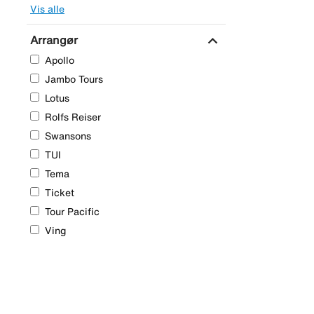
Vis alle
expand_more
Arrangør
Apollo
Jambo Tours
Lotus
Rolfs Reiser
Swansons
TUI
Tema
Ticket
Tour Pacific
Ving