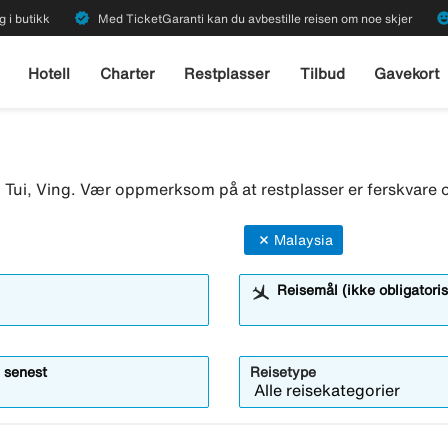
verified
emoji_emot
g i butikk
Med TicketGaranti kan du avbestille reisen om noe skjer
Hotell
Charter
Restplasser
Tilbud
Gavekort
o, Tui, Ving. Vær oppmerksom på at restplasser er ferskvare o
Malaysia
Reisemål (ikke obligatoris
 senest
Reisetype