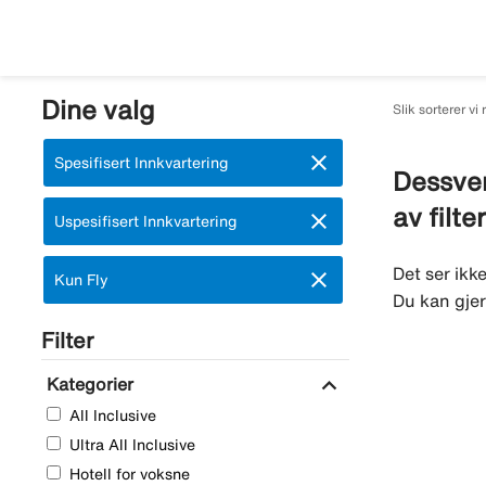
Dine valg
Slik sorterer vi 
close
Fjern:
Spesifisert Innkvartering
Dessver
av filte
close
Fjern:
Uspesifisert Innkvartering
Det ser ikk
close
Fjern:
Kun Fly
Du kan gjer
Filter
expand_more
Kategorier
All Inclusive
Ultra All Inclusive
Hotell for voksne