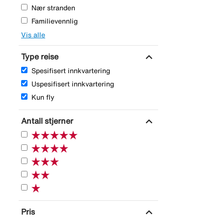
Nær stranden
Familievennlig
Vis alle
expand_more
Type reise
Spesifisert innkvartering
Uspesifisert innkvartering
Kun fly
expand_more
Antall stjerner
expand_more
Pris