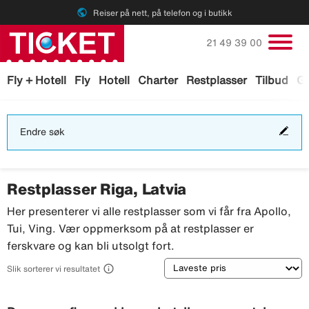
public
Reiser på nett, på telefon og i butikk
Ring oss på
21 49 39 00
Fly + Hotell
Fly
Hotell
Charter
Restplasser
Tilbud
Ga
End
Endre søk
søk
Restplasser Riga, Latvia
Her presenterer vi alle restplasser som vi får fra Apollo,
Tui, Ving. Vær oppmerksom på at restplasser er
ferskvare og kan bli utsolgt fort.
Sortering

Slik sorterer vi resultatet