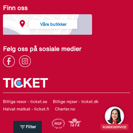
Finn oss
Våre butikker
Følg oss på sosiale medier
Billiga resor - ticket.se
Billige rejser - ticket.dk
Halvat matkat - ticket.fi
Charter.no
filter_list
Filter
KUNDESERVICE