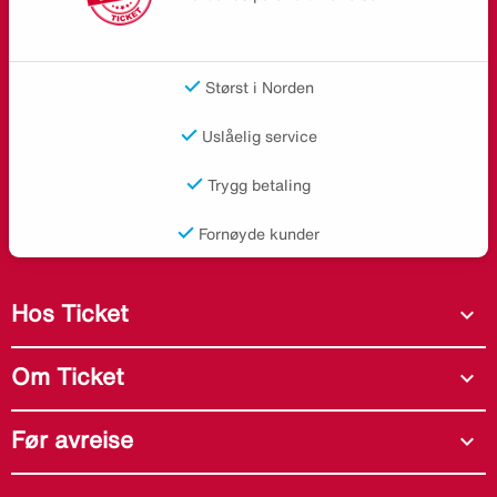
Størst i Norden
Uslåelig service
Trygg betaling
Fornøyde kunder
Hos Ticket
expand_more
Om Ticket
expand_more
Før avreise
expand_more