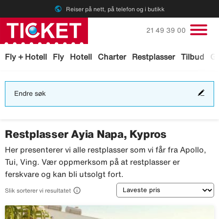
public
Reiser på nett, på telefon og i butikk
Ring oss på
21 49 39 00
Fly + Hotell
Fly
Hotell
Charter
Restplasser
Tilbud
Ga
End
Endre søk
søk
Restplasser Ayia Napa, Kypros
Her presenterer vi alle restplasser som vi får fra Apollo,
Tui, Ving. Vær oppmerksom på at restplasser er
ferskvare og kan bli utsolgt fort.
Sortering

Slik sorterer vi resultatet