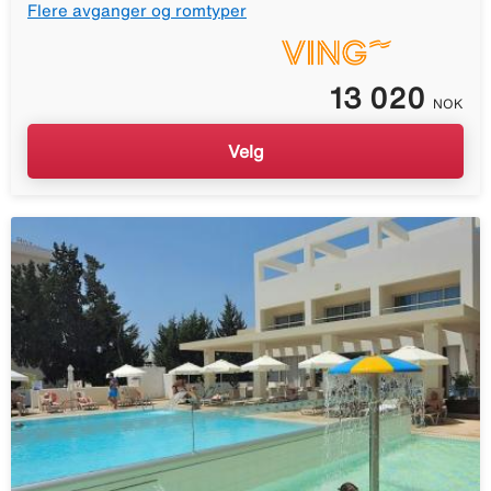
Flere avganger og romtyper
13 020
NOK
Velg