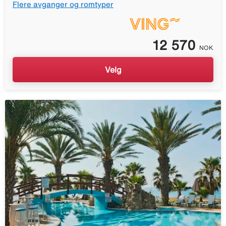
Flere avganger og romtyper
12 570
NOK
Velg