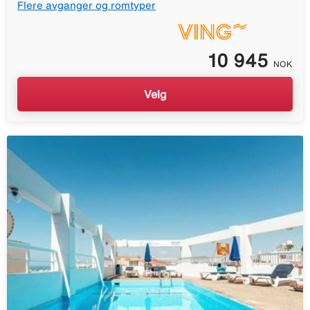
Flere avganger og romtyper
10 945
NOK
Velg