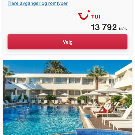
Flere avganger og romtyper
13 792
NOK
Velg