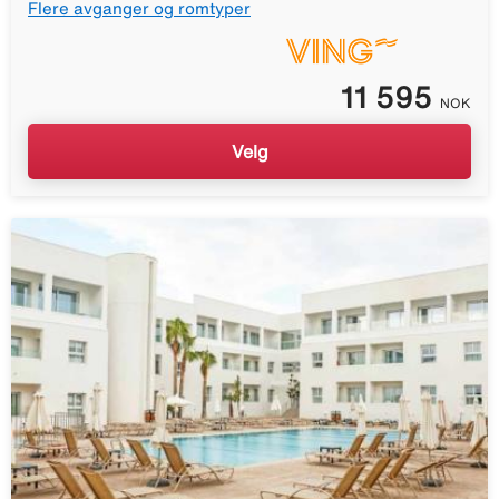
Flere avganger og romtyper
11 595
NOK
Velg