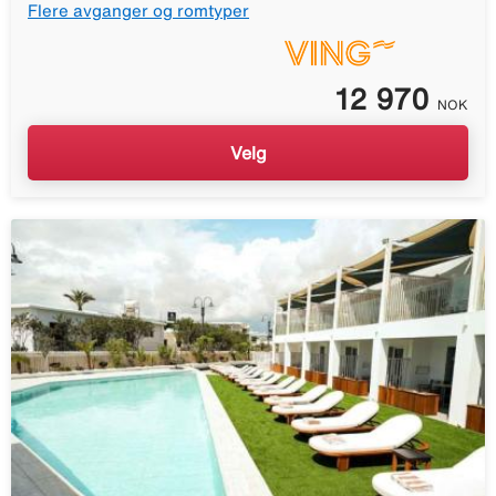
Flere avganger og romtyper
12 970
NOK
Velg