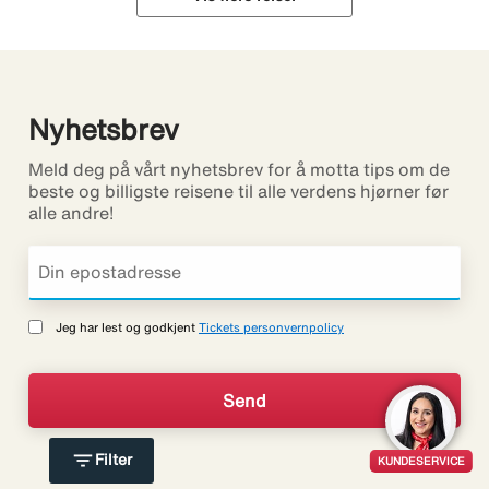
Nyhetsbrev
Meld deg på vårt nyhetsbrev for å motta tips om de
beste og billigste reisene til alle verdens hjørner før
alle andre!
Jeg har lest og godkjent
Tickets personvernpolicy
filter_list
Filter
KUNDESERVICE