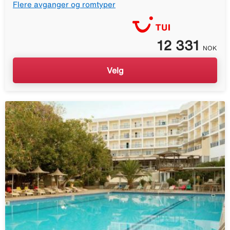
Flere avganger og romtyper
12 331
NOK
Velg