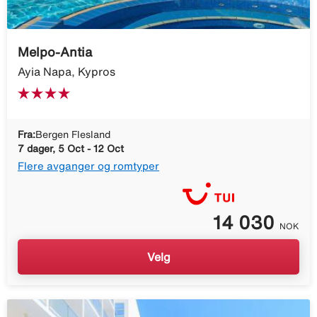
Melpo-Antia
Ayia Napa, Kypros
Fra:
Bergen Flesland
7 dager, 5 Oct - 12 Oct
Flere avganger og romtyper
14 030
NOK
Velg