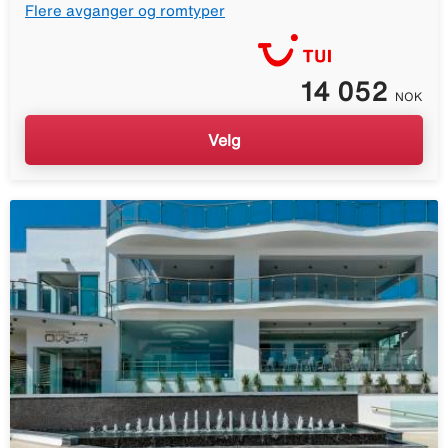
Flere avganger og romtyper
14 052
NOK
Velg