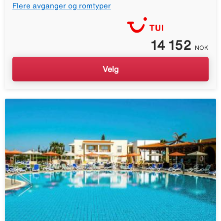
Flere avganger og romtyper
14 152
NOK
Velg