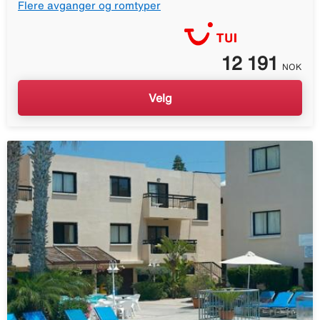
Flere avganger og romtyper
12 191
NOK
Velg