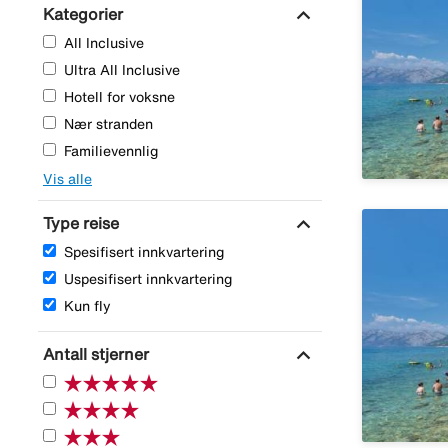
expand_more
Kategorier
All Inclusive
Ultra All Inclusive
Hotell for voksne
Nær stranden
Familievennlig
Vis alle
expand_more
Type reise
Spesifisert innkvartering
Uspesifisert innkvartering
Kun fly
expand_more
Antall stjerner