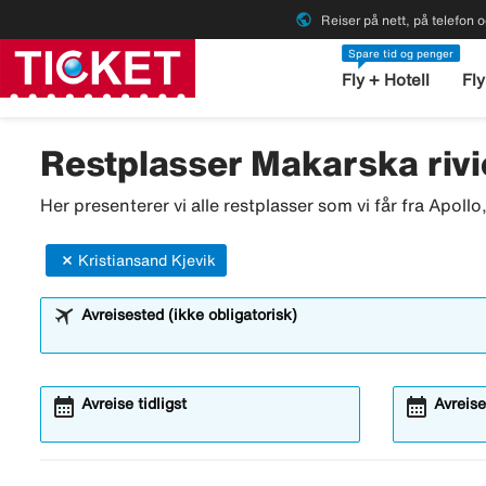
public
Reiser på nett, på telefon o
Spare tid og penger
Fly + Hotell
Fly
Restplasser Makarska rivi
Her presenterer vi alle restplasser som vi får fra Apoll
Kristiansand Kjevik
Avreisested (ikke obligatorisk)
calendar_month
calendar_month
Avreise tidligst
Avreise