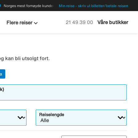
ions
Norges mest fornøyde kunder
Min reise - skriv ut billetter/betale reisen
keyboard_arrow_down
Ring oss på
21 49 39 00
Våre butikker
Flere reiser
g kan bli utsolgt fort.
ia
k)
Reiselengde