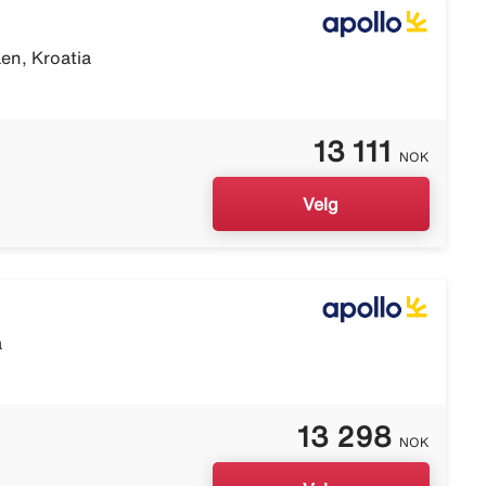
en, Kroatia
13 111
NOK
Velg
a
13 298
NOK