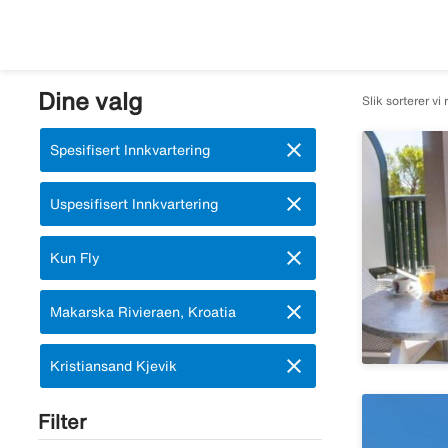
Dine valg
Slik sorterer vi 
close
Fjern:
Spesifisert Innkvartering
close
Fjern:
Uspesifisert Innkvartering
close
Fjern:
Kun Fly
close
Fjern:
Makarska Rivieraen, Kroatia
close
Fjern:
Kristiansand Kjevik
Filter