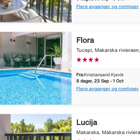
Flere avganger og romtyper
Flora
Tucepi, Makarska rivieraen
Fra:
Kristiansand Kjevik
8 dager, 23 Sep - 1 Oct
Flere avganger og romtyper
Lucija
Makarska, Makarska riviera