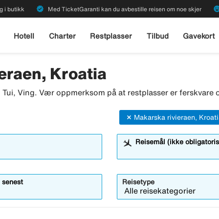
verified
emoji_emot
g i butikk
Med TicketGaranti kan du avbestille reisen om noe skjer
Hotell
Charter
Restplasser
Tilbud
Gavekort
eraen, Kroatia
o, Tui, Ving. Vær oppmerksom på at restplasser er ferskvare o
Makarska rivieraen, Kroat
Reisemål (ikke obligatoris
 senest
Reisetype