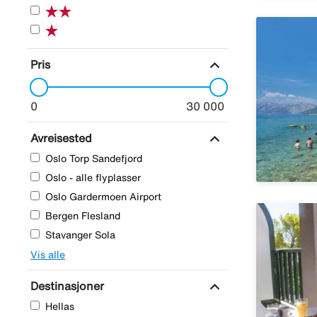
expand_more
Pris
0
30 000
expand_more
Avreisested
Oslo Torp Sandefjord
Oslo - alle flyplasser
Oslo Gardermoen Airport
Bergen Flesland
Stavanger Sola
Vis alle
expand_more
Destinasjoner
Hellas