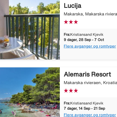
Lucija
Makarska, Makarska riviera
Fra:
Kristiansand Kjevik
9 dager, 28 Sep - 7 Oct
Flere avganger og romtyper
Alemaris Resort
Makarska rivieraen, Kroati
Fra:
Kristiansand Kjevik
7 dager, 14 Sep - 21 Sep
Flere avganger og romtyper