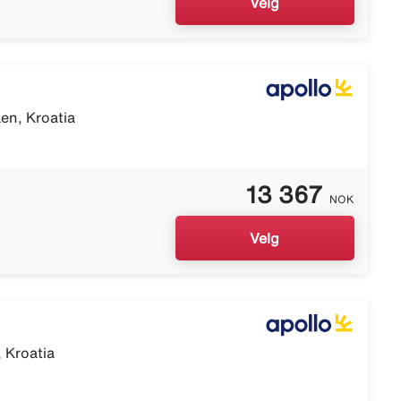
Velg
en, Kroatia
13 367
NOK
Velg
, Kroatia