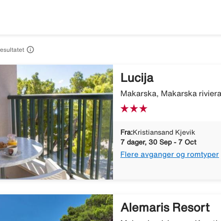

resultatet
Lucija
Makarska, Makarska riviera
Fra:
Kristiansand Kjevik
7 dager, 30 Sep - 7 Oct
Flere avganger og romtyper
Alemaris Resort