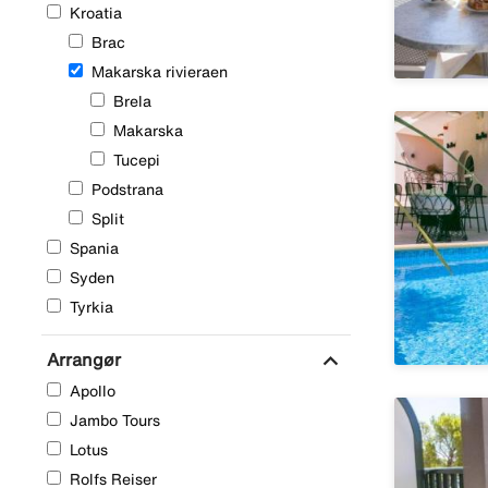
Kroatia
Område
Brac
Makarska rivieraen
Brela
Makarska
Tucepi
Podstrana
Split
Spania
Syden
Tyrkia
expand_more
Arrangør
Apollo
Jambo Tours
Lotus
Rolfs Reiser