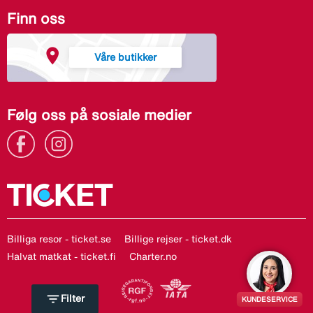
Finn oss
Våre butikker
Følg oss på sosiale medier
Billiga resor - ticket.se
Billige rejser - ticket.dk
Halvat matkat - ticket.fi
Charter.no
filter_list
Filter
KUNDESERVICE