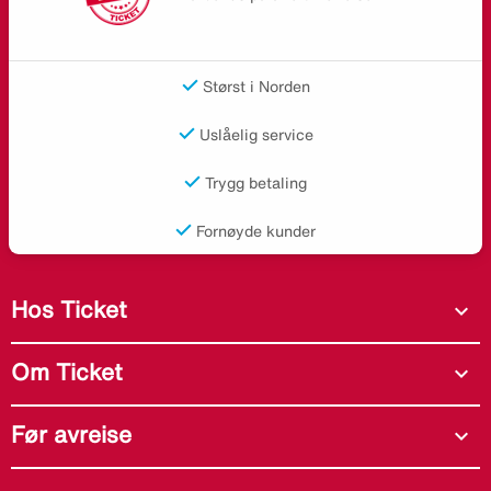
Størst i Norden
Uslåelig service
Trygg betaling
Fornøyde kunder
Hos Ticket
expand_more
Om Ticket
expand_more
Før avreise
expand_more