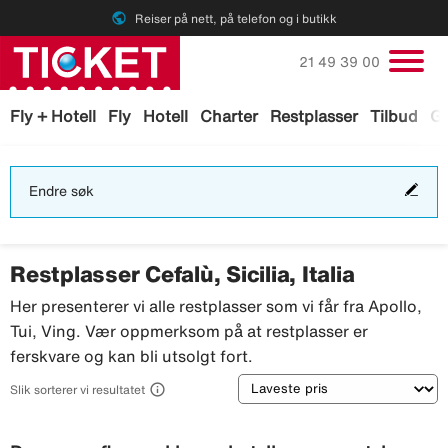
public
Reiser på nett, på telefon og i butikk
Ring oss på
21 49 39 00
Fly + Hotell
Fly
Hotell
Charter
Restplasser
Tilbud
Ga
End
Endre søk
søk
Restplasser Cefalù, Sicilia, Italia
Her presenterer vi alle restplasser som vi får fra Apollo,
Tui, Ving. Vær oppmerksom på at restplasser er
ferskvare og kan bli utsolgt fort.
Sortering

Slik sorterer vi resultatet