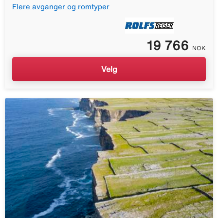
Flere avganger og romtyper
19 766
NOK
Velg