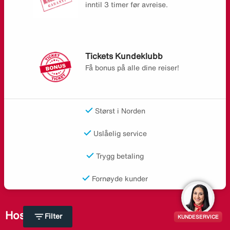
inntil 3 timer før avreise.
Tickets Kundeklubb
Få bonus på alle dine reiser!
Størst i Norden
Uslåelig service
Trygg betaling
Fornøyde kunder
Hos Ticket
expand_more
filter_list
Filter
KUNDESERVICE