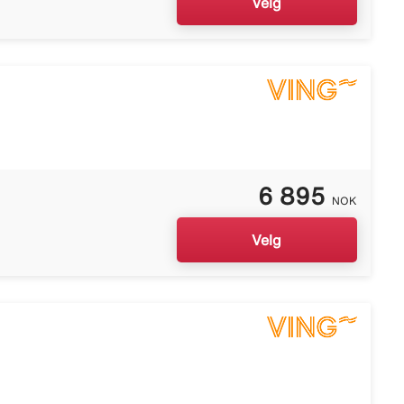
Velg
6 895
NOK
Velg