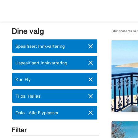
Dine valg
Slik sorterer vi 
close
Fjern:
Spesifisert Innkvartering
close
Fjern:
Uspesifisert Innkvartering
close
Fjern:
Kun Fly
close
Fjern:
Tilos, Hellas
close
Fjern:
Oslo - Alle Flyplasser
Filter