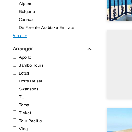
Alpene
Bulgaria
Canada
De Forente Arabiske Emirater
Vis alle
expand_more
Arrangør
Apollo
Jambo Tours
Lotus
Rolfs Reiser
Swansons
TUI
Tema
Ticket
Tour Pacific
Ving