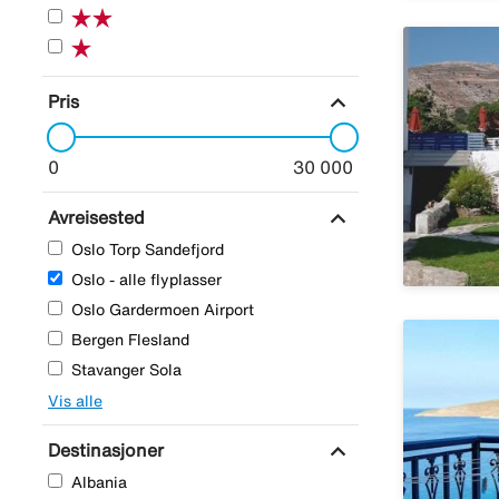
expand_more
Pris
0
30 000
expand_more
Avreisested
Oslo Torp Sandefjord
Oslo - alle flyplasser
Oslo Gardermoen Airport
Bergen Flesland
Stavanger Sola
Vis alle
expand_more
Destinasjoner
Albania