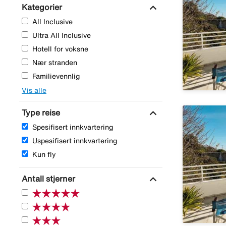
expand_more
Kategorier
All Inclusive
Ultra All Inclusive
Hotell for voksne
Nær stranden
Familievennlig
Vis alle
expand_more
Type reise
Spesifisert innkvartering
Uspesifisert innkvartering
Kun fly
expand_more
Antall stjerner