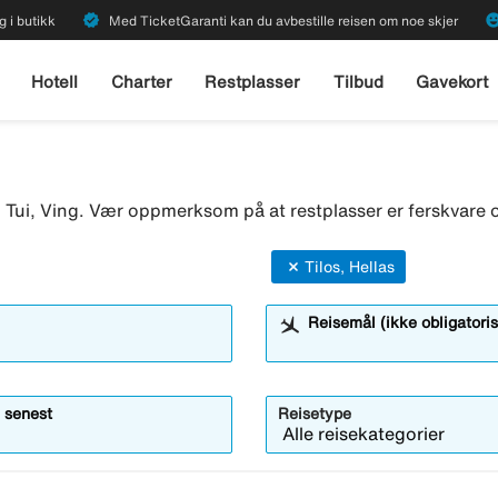
verified
emoji_emot
g i butikk
Med TicketGaranti kan du avbestille reisen om noe skjer
Hotell
Charter
Restplasser
Tilbud
Gavekort
o, Tui, Ving. Vær oppmerksom på at restplasser er ferskvare o
Tilos, Hellas
Reisemål (ikke obligatoris
 senest
Reisetype