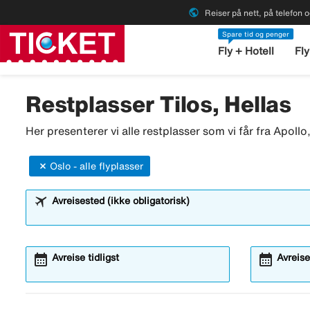
public
Reiser på nett, på telefon o
Spare tid og penger
Fly + Hotell
Fly
Restplasser Tilos, Hellas
Her presenterer vi alle restplasser som vi får fra Apoll
Oslo - alle flyplasser
Avreisested (ikke obligatorisk)
calendar_month
calendar_month
Avreise tidligst
Avreise