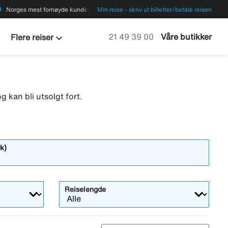
ions
Norges mest fornøyde kunder
Min reise - skriv ut billetter/betale reisen
keyboard_arrow_down
Ring oss på
21 49 39 00
Våre butikker
Flere reiser
g kan bli utsolgt fort.
k)
Reiselengde