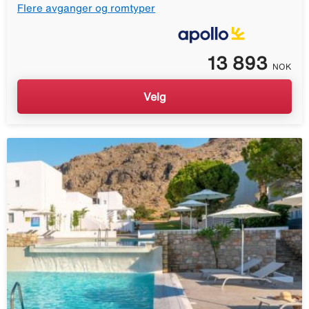
Flere avganger og romtyper
13 893
NOK
Velg