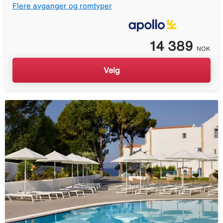
Flere avganger og romtyper
14 389
NOK
Velg