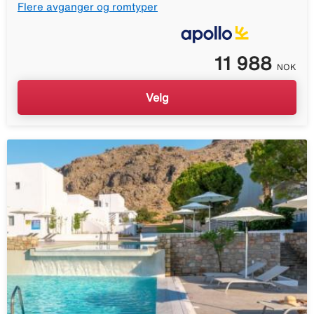
Flere avganger og romtyper
11 988
NOK
Velg