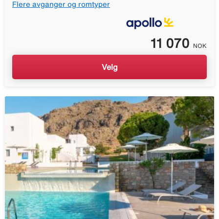
Flere avganger og romtyper
11 070
NOK
Velg