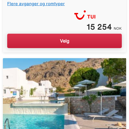
Flere avganger og romtyper
15 254
NOK
Velg