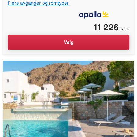
Flere avganger og romtyper
11 226
NOK
Velg