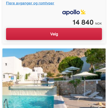
Flere avganger og romtyper
14 840
NOK
Velg