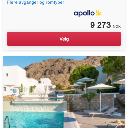
Flere avganger og romtyper
9 273
NOK
Velg