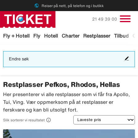
public
Reiser på nett, på telefon og i butikk
Ring oss på
21 49 39 00
Fly + Hotell
Fly
Hotell
Charter
Restplasser
Tilbud
Ga
End
Endre søk
søk
Restplasser Pefkos, Rhodos, Hellas
Her presenterer vi alle restplasser som vi får fra Apollo,
Tui, Ving. Vær oppmerksom på at restplasser er
ferskvare og kan bli utsolgt fort.
Sortering

Slik sorterer vi resultatet