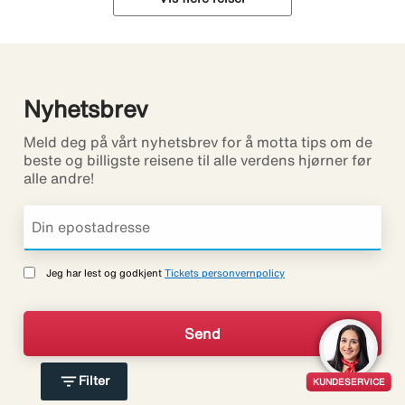
Nyhetsbrev
Meld deg på vårt nyhetsbrev for å motta tips om de
beste og billigste reisene til alle verdens hjørner før
alle andre!
Jeg har lest og godkjent
Tickets personvernpolicy
filter_list
Filter
KUNDESERVICE