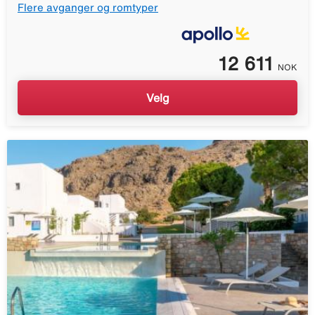
Flere avganger og romtyper
12 611
NOK
Velg