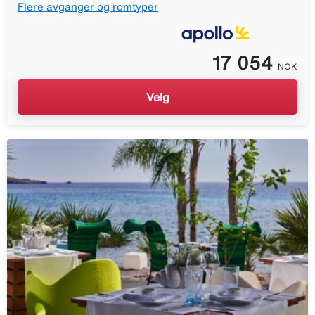
Flere avganger og romtyper
17 054
NOK
Velg