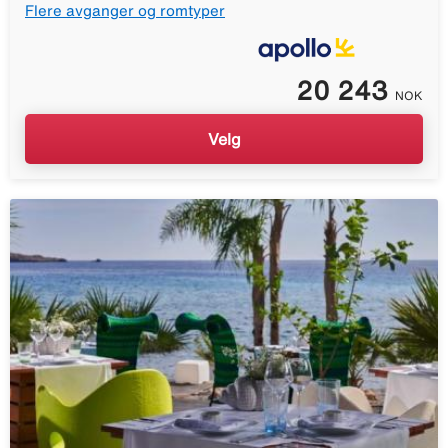
Flere avganger og romtyper
20 243
NOK
Velg