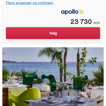
Flere avganger og romtyper
23 730
NOK
Velg