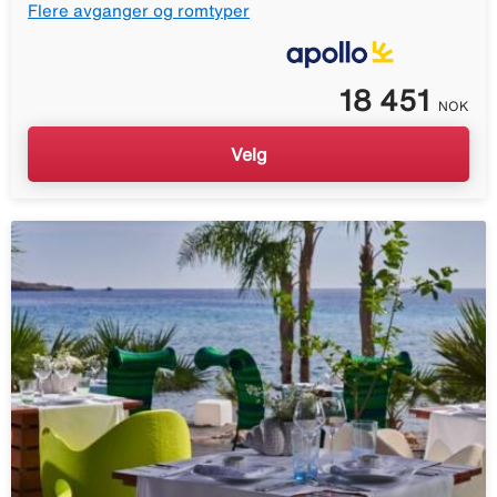
Flere avganger og romtyper
18 451
NOK
Velg