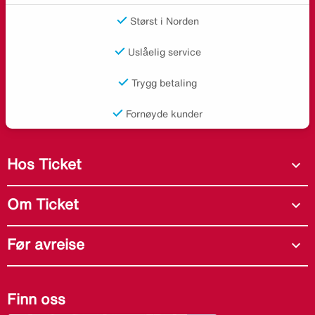
Størst i Norden
Uslåelig service
Trygg betaling
Fornøyde kunder
Hos Ticket
expand_more
Om Ticket
expand_more
Før avreise
expand_more
Finn oss