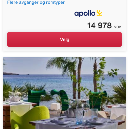
Flere avganger og romtyper
14 978
NOK
Velg