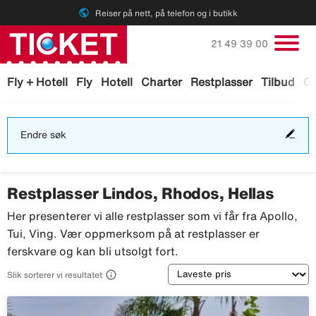
public
Reiser på nett, på telefon og i butikk
Ring oss på
21 49 39 00
Fly + Hotell
Fly
Hotell
Charter
Restplasser
Tilbud
Ga
End
Endre søk
søk
Restplasser Lindos, Rhodos, Hellas
Her presenterer vi alle restplasser som vi får fra Apollo,
Tui, Ving. Vær oppmerksom på at restplasser er
ferskvare og kan bli utsolgt fort.
Sortering

Slik sorterer vi resultatet