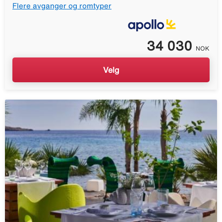
Flere avganger og romtyper
34 030
NOK
Velg