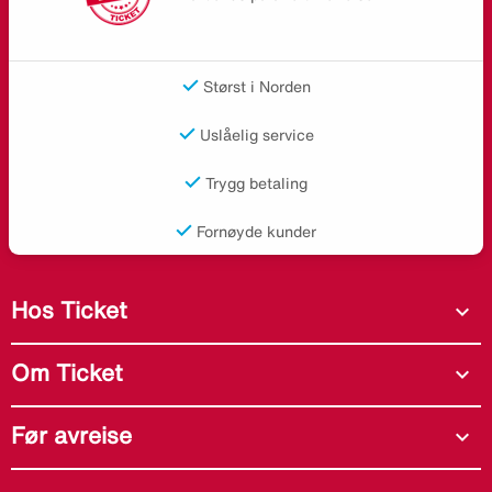
Størst i Norden
Uslåelig service
Trygg betaling
Fornøyde kunder
Hos Ticket
expand_more
Om Ticket
expand_more
Før avreise
expand_more