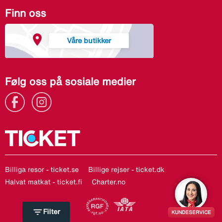
Finn oss
Våre butikker
Følg oss på sosiale medier
Billiga resor - ticket.se
Billige rejser - ticket.dk
Halvat matkat - ticket.fi
Charter.no
filter_list
Filter
KUNDESERVICE