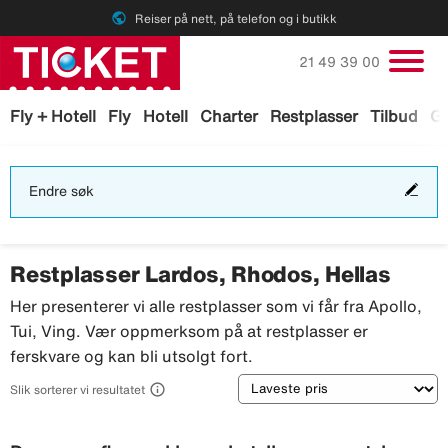
public
Reiser på nett, på telefon og i butikk
Ring oss på
21 49 39 00
Fly + Hotell
Fly
Hotell
Charter
Restplasser
Tilbud
Ga
End
Endre søk
søk
Restplasser Lardos, Rhodos, Hellas
Her presenterer vi alle restplasser som vi får fra Apollo,
Tui, Ving. Vær oppmerksom på at restplasser er
ferskvare og kan bli utsolgt fort.
Sortering

Slik sorterer vi resultatet