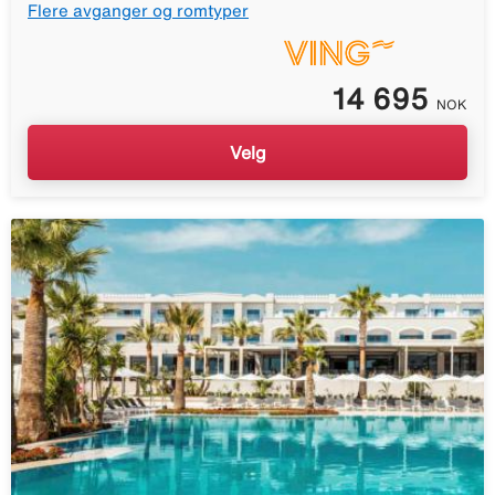
Flere avganger og romtyper
14 695
NOK
Velg