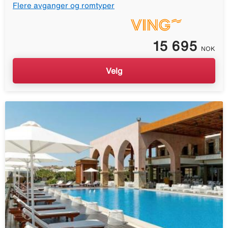
Flere avganger og romtyper
15 695
NOK
Velg