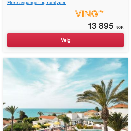
Flere avganger og romtyper
13 895
NOK
Velg