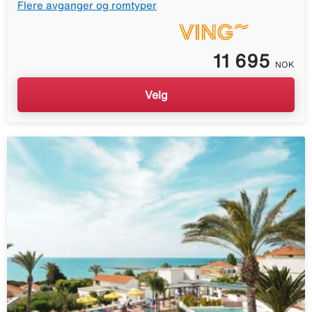
Flere avganger og romtyper
11 695
NOK
Velg