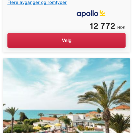
Flere avganger og romtyper
12 772
NOK
Velg