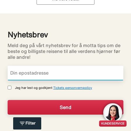
Nyhetsbrev
Meld deg på vårt nyhetsbrev for å motta tips om de
beste og billigste reisene til alle verdens hjørner før
alle andre!
Jeg har lest og godkjent
Tickets personvernpolicy
filter_list
Filter
KUNDESERVICE