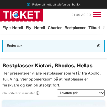
public
Reiser på nett, på telefon og i butikk
Ring oss på
21 49 39 00
Fly + Hotell
Fly
Hotell
Charter
Restplasser
Tilbud
Ga
End
Endre søk
søk
Restplasser Kiotari, Rhodos, Hellas
Her presenterer vi alle restplasser som vi får fra Apollo,
Tui, Ving. Vær oppmerksom på at restplasser er
ferskvare og kan bli utsolgt fort.
Sortering

Slik sorterer vi resultatet