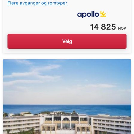
Flere avganger og romtyper
14 825
NOK
Velg