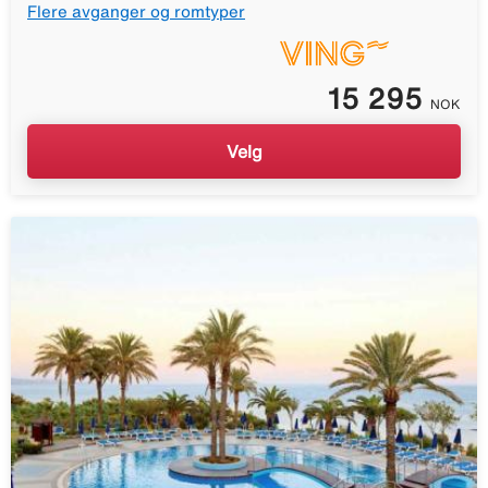
Flere avganger og romtyper
15 295
NOK
Velg