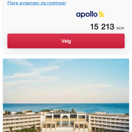
Flere avganger og romtyper
15 213
NOK
Velg