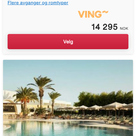
Flere avganger og romtyper
14 295
NOK
Velg