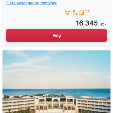
Flere avganger og romtyper
16 345
NOK
Velg