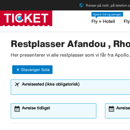
public
Reiser på nett, på telefon o
Spare tid og penger
Fly + Hotell
Fly
Restplasser Afandou , Rho
Her presenterer vi alle restplasser som vi får fra Apoll
Stavanger Sola
Avreisested (ikke obligatorisk)
calendar_month
calendar_month
Avreise tidligst
Avreise