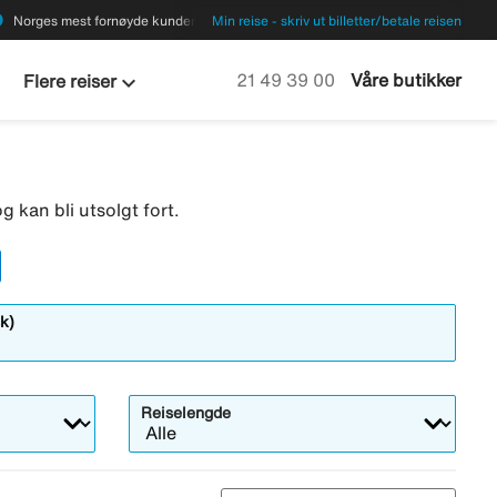
ions
Norges mest fornøyde kunder
Min reise - skriv ut billetter/betale reisen
keyboard_arrow_down
Ring oss på
21 49 39 00
Våre butikker
Flere reiser
g kan bli utsolgt fort.
k)
Reiselengde