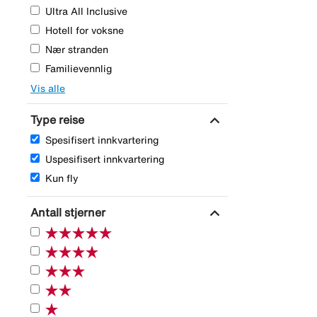
Ultra All Inclusive
Hotell for voksne
Nær stranden
Familievennlig
Vis alle
expand_more
Type reise
Spesifisert innkvartering
Uspesifisert innkvartering
Kun fly
expand_more
Antall stjerner