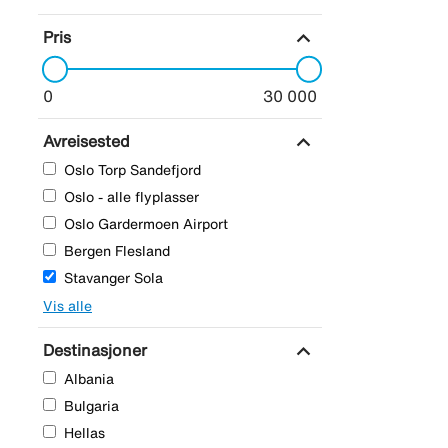
expand_more
Pris
0
30 000
expand_more
Avreisested
Oslo Torp Sandefjord
Oslo - alle flyplasser
Oslo Gardermoen Airport
Bergen Flesland
Stavanger Sola
Vis alle
expand_more
Destinasjoner
Albania
Bulgaria
Hellas