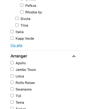
Pefkos
Rhodos by
Sivota
Tilos
Italia
Kapp Verde
Vis alle
expand_more
Arrangør
Apollo
Jambo Tours
Lotus
Rolfs Reiser
Swansons
TUI
Tema