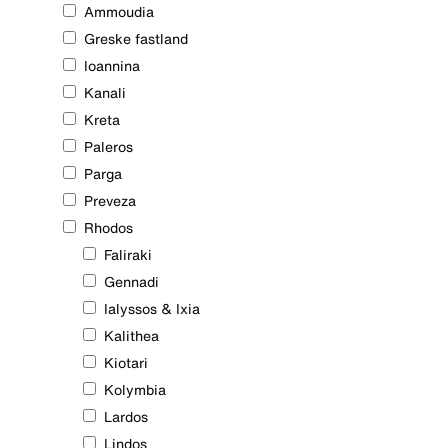
Område
Ammoudia
Greske fastland
Ioannina
Kanali
Kreta
Paleros
Parga
Preveza
Rhodos
Faliraki
Gennadi
Ialyssos & Ixia
Kalithea
Kiotari
Kolymbia
Lardos
Lindos