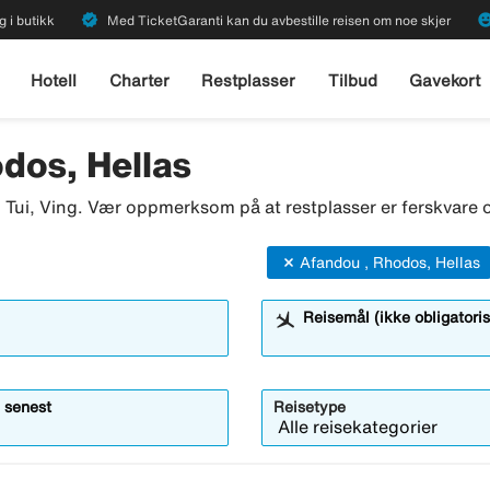
verified
emoji_emot
g i butikk
Med TicketGaranti kan du avbestille reisen om noe skjer
Hotell
Charter
Restplasser
Tilbud
Gavekort
dos, Hellas
o, Tui, Ving. Vær oppmerksom på at restplasser er ferskvare o
Afandou , Rhodos, Hellas
Reisemål (ikke obligatoris
 senest
Reisetype