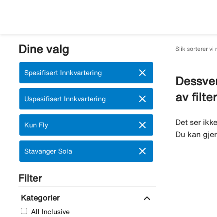
Dine valg
Slik sorterer vi 
close
Fjern:
Spesifisert Innkvartering
Dessver
av filte
close
Fjern:
Uspesifisert Innkvartering
Det ser ikk
close
Fjern:
Kun Fly
Du kan gjer
close
Fjern:
Stavanger Sola
Filter
expand_more
Kategorier
All Inclusive