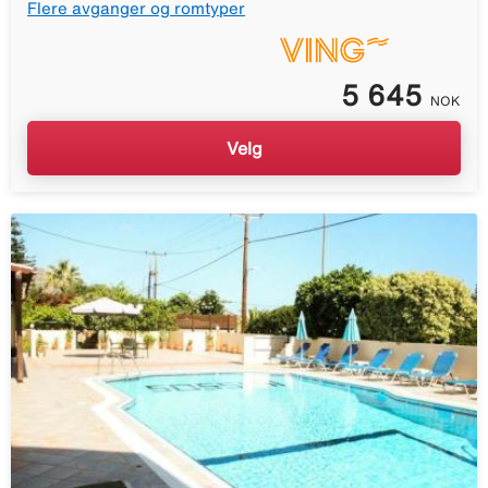
Flere avganger og romtyper
5 645
NOK
Velg