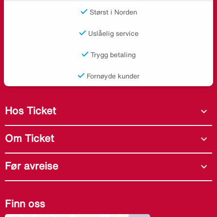
Størst i Norden
Uslåelig service
Trygg betaling
Fornøyde kunder
Hos Ticket
expand_more
Om Ticket
expand_more
Før avreise
expand_more
Finn oss