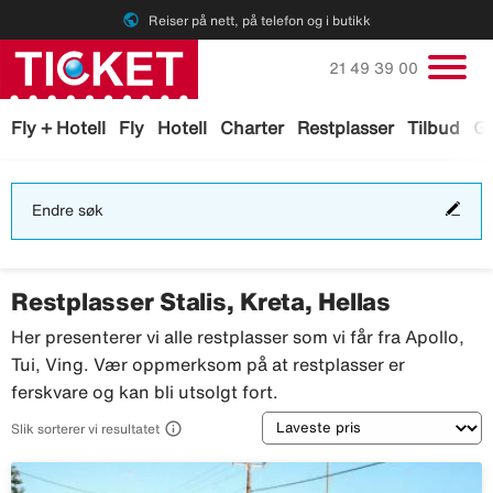
public
Reiser på nett, på telefon og i butikk
Ring oss på
21 49 39 00
Fly + Hotell
Fly
Hotell
Charter
Restplasser
Tilbud
Ga
End
Endre søk
søk
Restplasser Stalis, Kreta, Hellas
Her presenterer vi alle restplasser som vi får fra Apollo,
Tui, Ving. Vær oppmerksom på at restplasser er
ferskvare og kan bli utsolgt fort.
Sortering

Slik sorterer vi resultatet