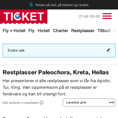
public
Reiser på nett, på telefon og i butikk
Ring oss på
21 49 39 00
Fly + Hotell
Fly
Hotell
Charter
Restplasser
Tilbud
Ga
End
Endre søk
søk
Restplasser Paleochora, Kreta, Hellas
Her presenterer vi alle restplasser som vi får fra Apollo,
Tui, Ving. Vær oppmerksom på at restplasser er
ferskvare og kan bli utsolgt fort.
Sortering

Slik sorterer vi resultatet