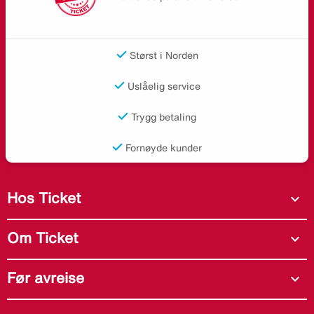
Størst i Norden
Uslåelig service
Trygg betaling
Fornøyde kunder
Hos Ticket
expand_more
Om Ticket
expand_more
Før avreise
expand_more