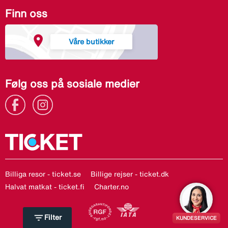
Finn oss
Våre butikker
Følg oss på sosiale medier
Billiga resor - ticket.se
Billige rejser - ticket.dk
Halvat matkat - ticket.fi
Charter.no
filter_list
Filter
KUNDESERVICE