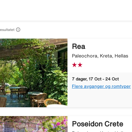

resultatet
Rea
Paleochora, Kreta, Hellas
7 dager, 17 Oct - 24 Oct
Flere avganger og romtyper
Poseidon Crete