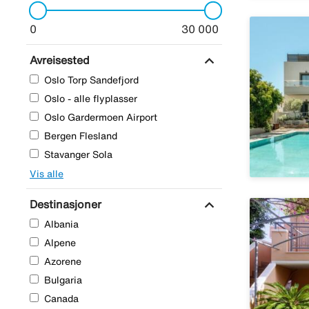
0
30 000
expand_more
Avreisested
Oslo Torp Sandefjord
Oslo - alle flyplasser
Oslo Gardermoen Airport
Bergen Flesland
Stavanger Sola
Vis alle
expand_more
Destinasjoner
Albania
Alpene
Azorene
Bulgaria
Canada