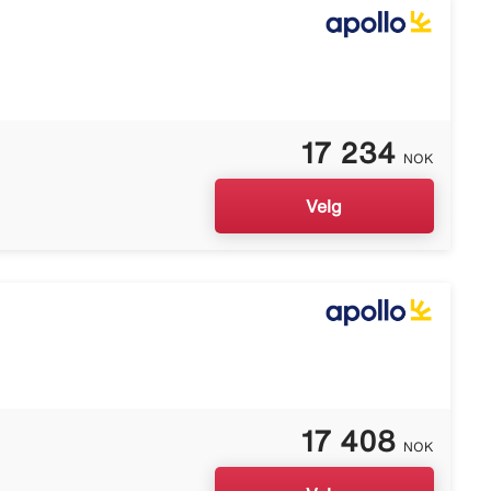
17 234
NOK
Velg
17 408
NOK