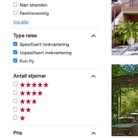
Nær stranden
Familievennlig
Vis alle
expand_more
Type reise
Spesifisert innkvartering
Uspesifisert innkvartering
Kun fly
expand_more
Antall stjerner
expand_more
Pris