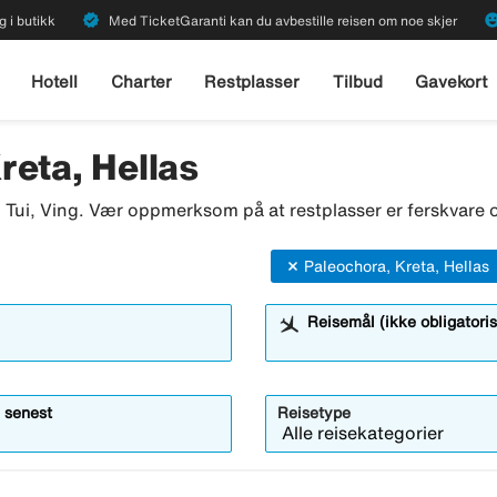
verified
emoji_emot
g i butikk
Med TicketGaranti kan du avbestille reisen om noe skjer
Hotell
Charter
Restplasser
Tilbud
Gavekort
reta, Hellas
o, Tui, Ving. Vær oppmerksom på at restplasser er ferskvare o
Paleochora, Kreta, Hellas
Reisemål (ikke obligatoris
 senest
Reisetype