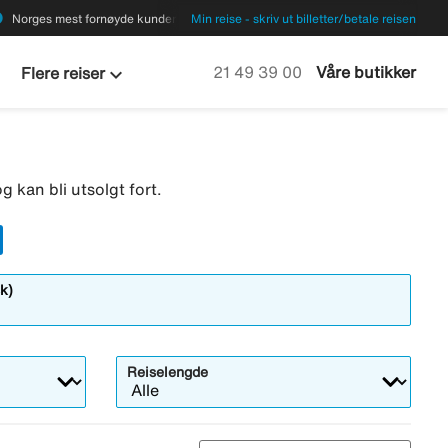
ions
Norges mest fornøyde kunder
Min reise - skriv ut billetter/betale reisen
keyboard_arrow_down
Ring oss på
21 49 39 00
Våre butikker
Flere reiser
g kan bli utsolgt fort.
k)
Reiselengde