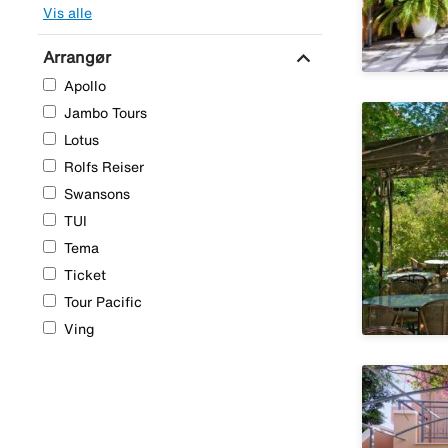
Vis alle
expand_more
Arrangør
Apollo
Jambo Tours
Lotus
Rolfs Reiser
Swansons
TUI
Tema
Ticket
Tour Pacific
Ving