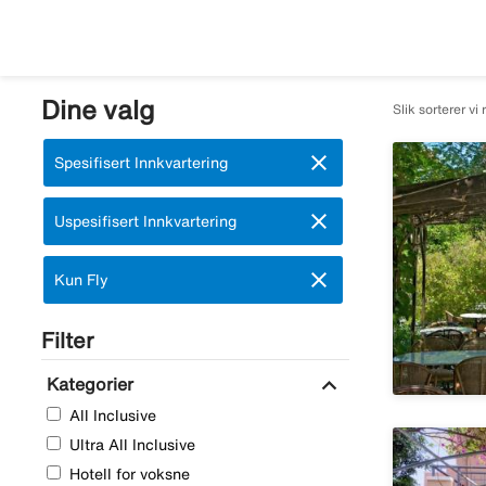
Dine valg
Slik sorterer vi 
close
Fjern:
Spesifisert Innkvartering
close
Fjern:
Uspesifisert Innkvartering
close
Fjern:
Kun Fly
Filter
expand_more
Kategorier
All Inclusive
Ultra All Inclusive
Hotell for voksne