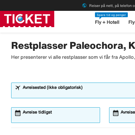
public
Reiser på nett, på telefon o
Spare tid og penger
Fly + Hotell
Fly
Restplasser Paleochora, K
Her presenterer vi alle restplasser som vi får fra Apoll
Avreisested (ikke obligatorisk)
calendar_month
calendar_month
Avreise tidligst
Avreise