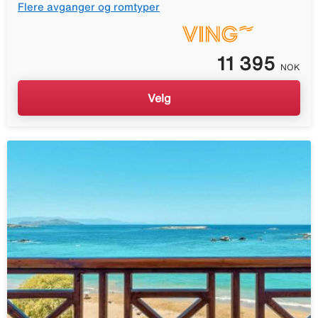
Flere avganger og romtyper
11 395
NOK
Velg