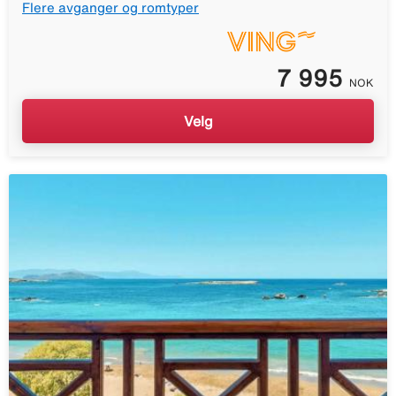
Flere avganger og romtyper
7 995
NOK
Velg