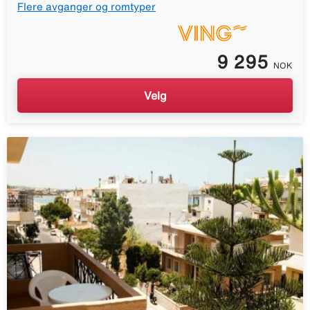
Flere avganger og romtyper
9 295
NOK
Velg