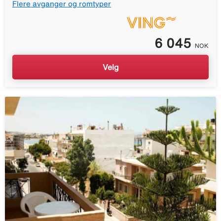
Flere avganger og romtyper
6 045
NOK
Velg