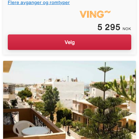
Flere avganger og romtyper
5 295
NOK
Velg