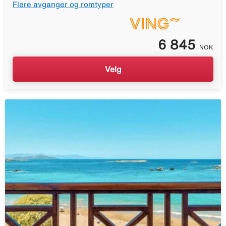
Flere avganger og romtyper
6 845
NOK
Velg