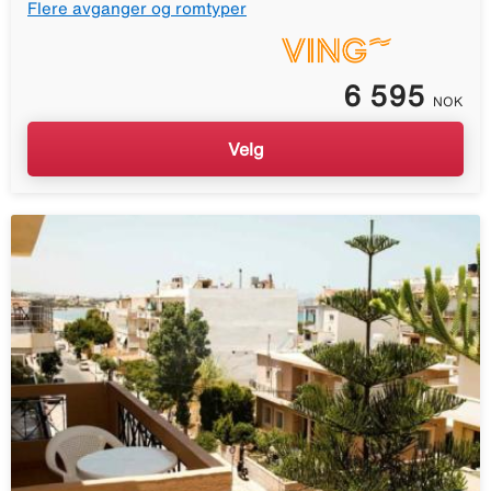
Flere avganger og romtyper
6 595
NOK
Velg