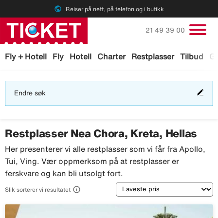
public
Reiser på nett, på telefon og i butikk
Ring oss på
21 49 39 00
Fly + Hotell
Fly
Hotell
Charter
Restplasser
Tilbud
Ga
End
Endre søk
søk
Restplasser Nea Chora, Kreta, Hellas
Her presenterer vi alle restplasser som vi får fra Apollo,
Tui, Ving. Vær oppmerksom på at restplasser er
ferskvare og kan bli utsolgt fort.
Sortering

Slik sorterer vi resultatet