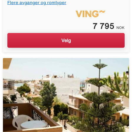
Flere avganger og romtyper
7 795
NOK
Velg