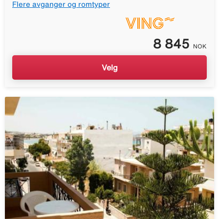
Flere avganger og romtyper
8 845
NOK
Velg