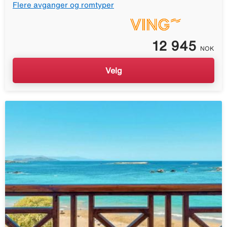
Flere avganger og romtyper
12 945
NOK
Velg