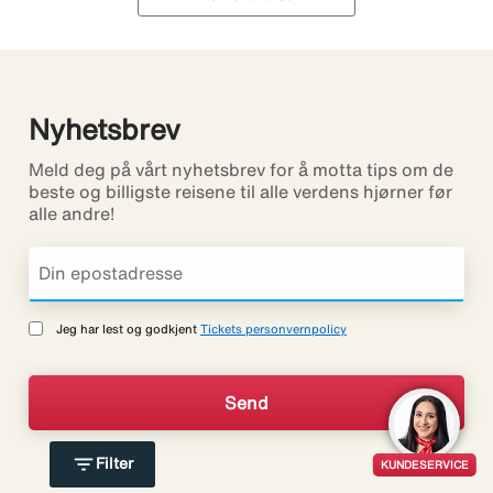
Nyhetsbrev
Meld deg på vårt nyhetsbrev for å motta tips om de
beste og billigste reisene til alle verdens hjørner før
alle andre!
Jeg har lest og godkjent
Tickets personvernpolicy
filter_list
Filter
KUNDESERVICE