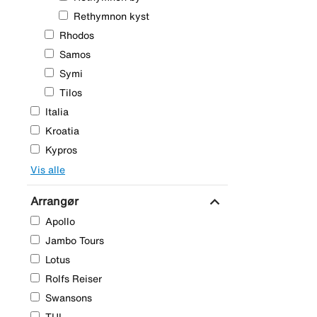
Rethymnon kyst
Rhodos
Samos
Symi
Tilos
Italia
Kroatia
Kypros
Vis alle
expand_more
Arrangør
Apollo
Jambo Tours
Lotus
Rolfs Reiser
Swansons