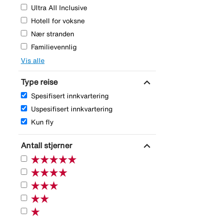
Ultra All Inclusive
Hotell for voksne
Nær stranden
Familievennlig
Vis alle
expand_more
Type reise
Spesifisert innkvartering
Uspesifisert innkvartering
Kun fly
expand_more
Antall stjerner