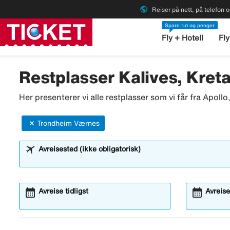
public
Reiser på nett, på telefon o
Spare tid og penger
Fly + Hotell
Fly
Restplasser Kalives, Kreta
Her presenterer vi alle restplasser som vi får fra Apoll
Trondheim Værnes
Avreisested (ikke obligatorisk)
calendar_month
calendar_month
Avreise tidligst
Avreise