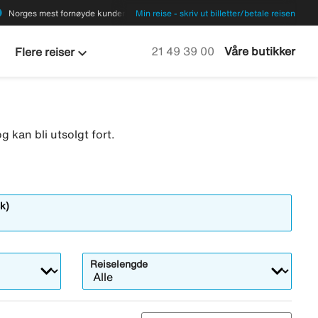
ions
Norges mest fornøyde kunder
Min reise - skriv ut billetter/betale reisen
keyboard_arrow_down
Ring oss på
21 49 39 00
Våre butikker
Flere reiser
g kan bli utsolgt fort.
k)
Reiselengde