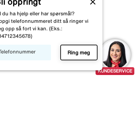
clear
li oppringt
l du ha hjelp eller har spørsmål?
pgi telefonnummeret ditt så ringer vi
g opp så fort vi kan. (Eks.:
04712345678)
Telefonnummer
KUNDESERVICE