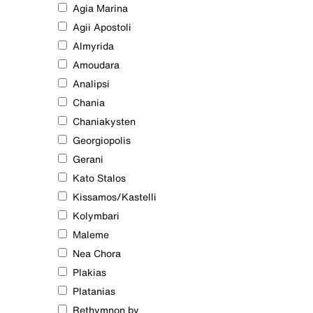
Agia Marina
Agii Apostoli
Almyrida
Amoudara
Analipsi
Chania
Chaniakysten
Georgiopolis
Gerani
Kato Stalos
Kissamos/Kastelli
Kolymbari
Maleme
Nea Chora
Plakias
Platanias
Rethymnon by