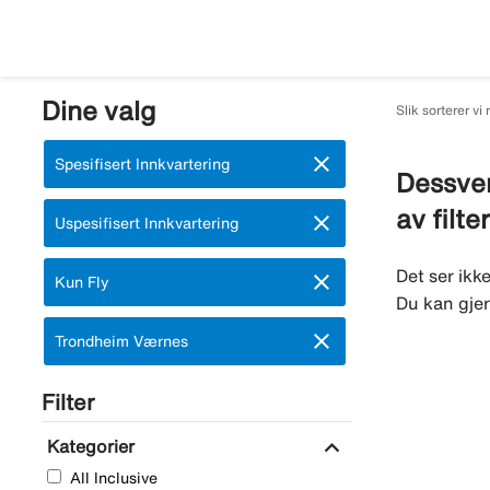
Dine valg
Slik sorterer vi 
close
Fjern:
Spesifisert Innkvartering
Dessver
av filte
close
Fjern:
Uspesifisert Innkvartering
Det ser ikk
close
Fjern:
Kun Fly
Du kan gjer
close
Fjern:
Trondheim Værnes
Filter
expand_more
Kategorier
All Inclusive