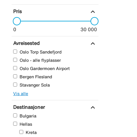
expand_more
Pris
0
30 000
expand_more
Avreisested
Oslo Torp Sandefjord
Oslo - alle flyplasser
Oslo Gardermoen Airport
Bergen Flesland
Stavanger Sola
Vis alle
expand_more
Destinasjoner
Bulgaria
Hellas
Område
Kreta