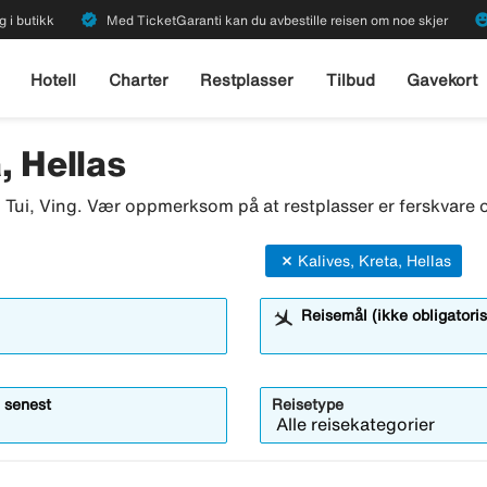
verified
emoji_emot
g i butikk
Med TicketGaranti kan du avbestille reisen om noe skjer
Hotell
Charter
Restplasser
Tilbud
Gavekort
, Hellas
o, Tui, Ving. Vær oppmerksom på at restplasser er ferskvare o
Kalives, Kreta, Hellas
Reisemål (ikke obligatoris
 senest
Reisetype