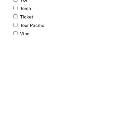
TUI
Tema
Ticket
Tour Pacific
Ving