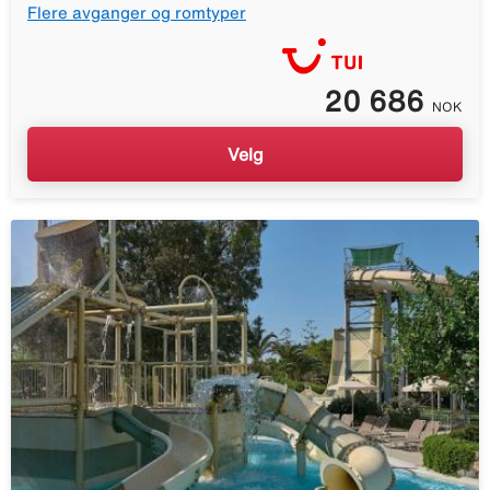
Flere avganger og romtyper
20 686
NOK
Velg