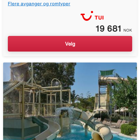
Flere avganger og romtyper
19 681
NOK
Velg