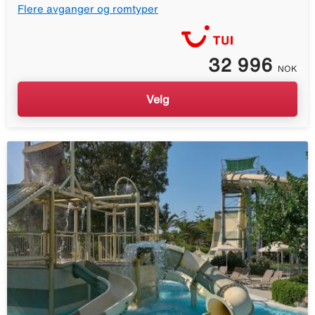
Flere avganger og romtyper
32 996
NOK
Velg