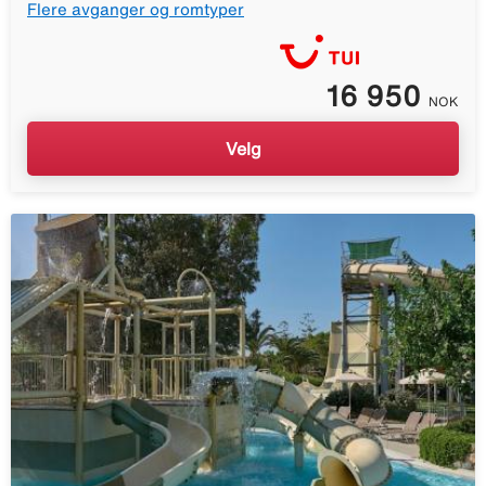
Flere avganger og romtyper
16 950
NOK
Velg