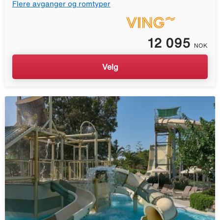
Flere avganger og romtyper
12 095
NOK
Velg