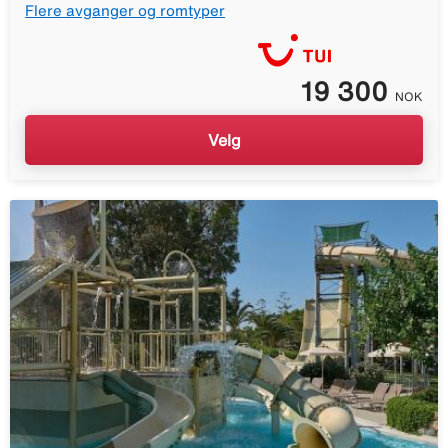
Flere avganger og romtyper
19 300
NOK
Velg