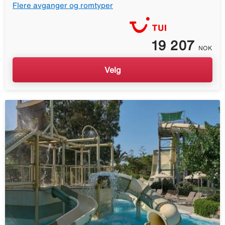
Flere avganger og romtyper
19 207
NOK
Velg