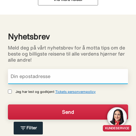
Nyhetsbrev
Meld deg på vårt nyhetsbrev for å motta tips om de
beste og billigste reisene til alle verdens hjørner før
alle andre!
Jeg har lest og godkjent
Tickets personvernpolicy
filter_list
Filter
KUNDESERVICE