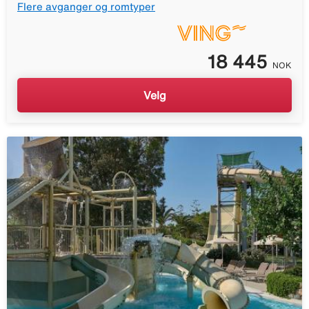
Flere avganger og romtyper
18 445
NOK
Velg