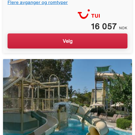
Flere avganger og romtyper
16 057
NOK
Velg