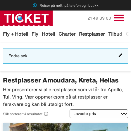
public
Reiser på nett, på telefon og i butikk
Ring oss på
21 49 39 00
Fly + Hotell
Fly
Hotell
Charter
Restplasser
Tilbud
Ga
End
Endre søk
søk
Restplasser Amoudara, Kreta, Hellas
Her presenterer vi alle restplasser som vi får fra Apollo,
Tui, Ving. Vær oppmerksom på at restplasser er
ferskvare og kan bli utsolgt fort.
Sortering

Slik sorterer vi resultatet