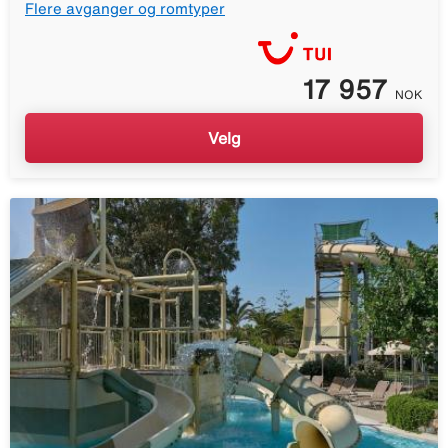
Flere avganger og romtyper
17 957
NOK
Velg