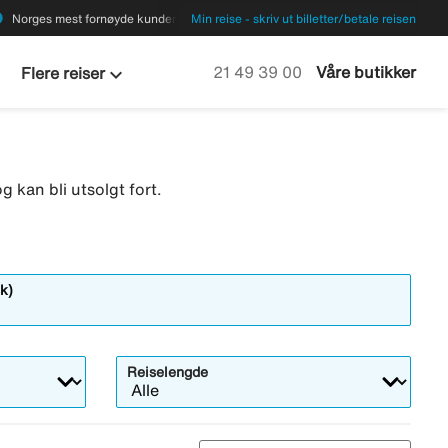
ions
Norges mest fornøyde kunder
Min reise - skriv ut billetter/betale reisen
keyboard_arrow_down
Ring oss på
21 49 39 00
Våre butikker
Flere reiser
g kan bli utsolgt fort.
k)
Reiselengde