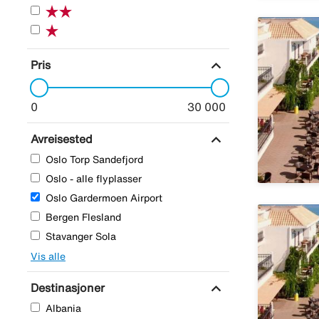
expand_more
Pris
0
30 000
expand_more
Avreisested
Oslo Torp Sandefjord
Oslo - alle flyplasser
Oslo Gardermoen Airport
Bergen Flesland
Stavanger Sola
Vis alle
expand_more
Destinasjoner
Albania