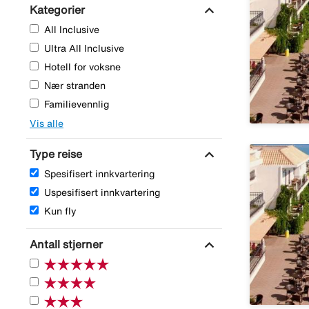
expand_more
Kategorier
All Inclusive
Ultra All Inclusive
Hotell for voksne
Nær stranden
Familievennlig
Vis alle
expand_more
Type reise
Spesifisert innkvartering
Uspesifisert innkvartering
Kun fly
expand_more
Antall stjerner