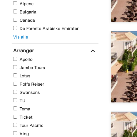
Alpene
Bulgaria
Canada
De Forente Arabiske Emirater
Vis alle
expand_more
Arrangør
Apollo
Jambo Tours
Lotus
Rolfs Reiser
Swansons
TUI
Tema
Ticket
Tour Pacific
Ving