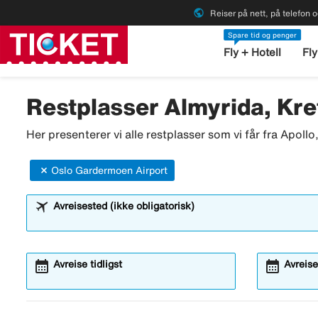
public
Reiser på nett, på telefon o
Spare tid og penger
Fly + Hotell
Fly
Restplasser Almyrida, Kret
Her presenterer vi alle restplasser som vi får fra Apoll
Oslo Gardermoen Airport
Avreisested (ikke obligatorisk)
calendar_month
calendar_month
Avreise tidligst
Avreise