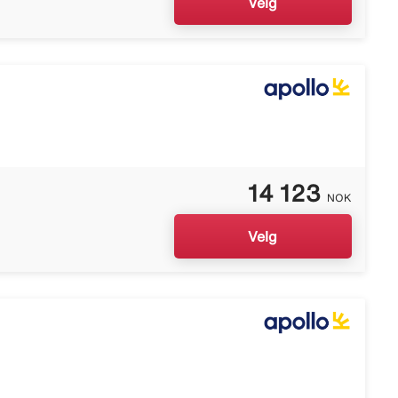
Velg
14 123
NOK
Velg