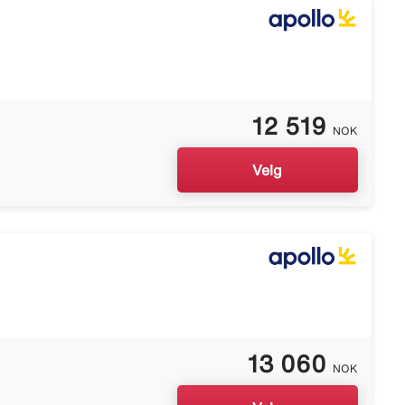
12 519
NOK
Velg
13 060
NOK