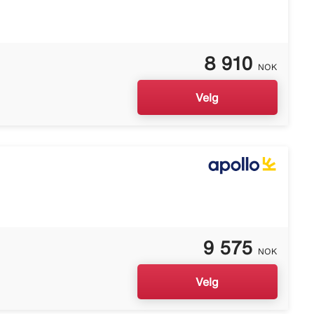
8 910
NOK
Velg
9 575
NOK
Velg