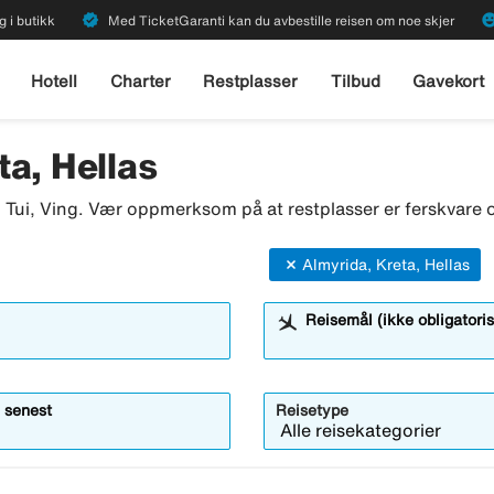
verified
emoji_emot
g i butikk
Med TicketGaranti kan du avbestille reisen om noe skjer
Hotell
Charter
Restplasser
Tilbud
Gavekort
a, Hellas
o, Tui, Ving. Vær oppmerksom på at restplasser er ferskvare o
Almyrida, Kreta, Hellas
Reisemål (ikke obligatoris
 senest
Reisetype