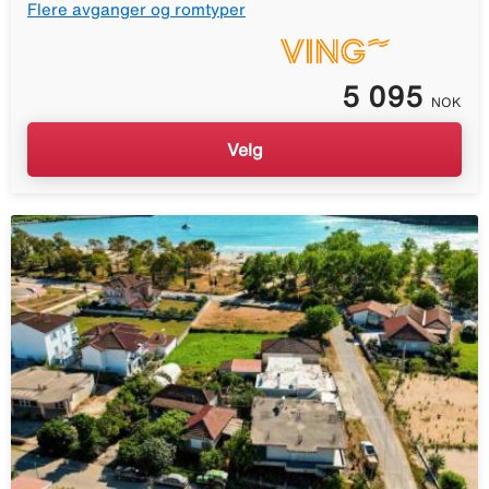
Flere avganger og romtyper
5 095
NOK
Velg