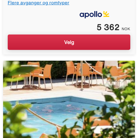
Flere avganger og romtyper
5 362
NOK
Velg