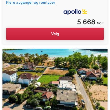
Flere avganger og romtyper
5 668
NOK
Velg