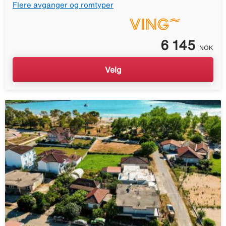
Flere avganger og romtyper
6 145
NOK
Velg