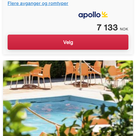
Flere avganger og romtyper
7 133
NOK
Velg