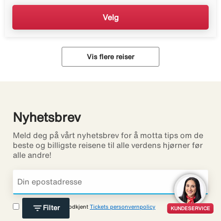
Velg
Vis flere reiser
Nyhetsbrev
Meld deg på vårt nyhetsbrev for å motta tips om de
beste og billigste reisene til alle verdens hjørner før
alle andre!
filter_list
Jeg har lest og godkjent
Tickets personvernpolicy
Filter
KUNDESERVICE