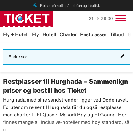
public
Reiser på nett, på telefon og i butikk
Ring oss på
21 49 39 00
Fly + Hotell
Fly
Hotell
Charter
Restplasser
Tilbud
Ga
End
Endre søk
søk
Restplasser til Hurghada – Sammenlign
priser og bestill hos Ticket
Hurghada med sine sandstrender ligger ved Dødehavet.
Forutenom reiser til Hurghada får du også restplasser
med charter til El Quseir, Makadi Bay og El Gouna. Her
finnes mange all inclusive-hoteller med høy standard, så
Hurghada med sine sandstrender ligger ved Dødehavet. F
u...