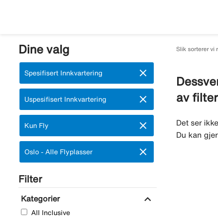
Dine valg
Slik sorterer vi 
close
Fjern:
Spesifisert Innkvartering
Dessver
av filte
close
Fjern:
Uspesifisert Innkvartering
Det ser ikk
close
Fjern:
Kun Fly
Du kan gjer
close
Fjern:
Oslo - Alle Flyplasser
Filter
expand_more
Kategorier
All Inclusive