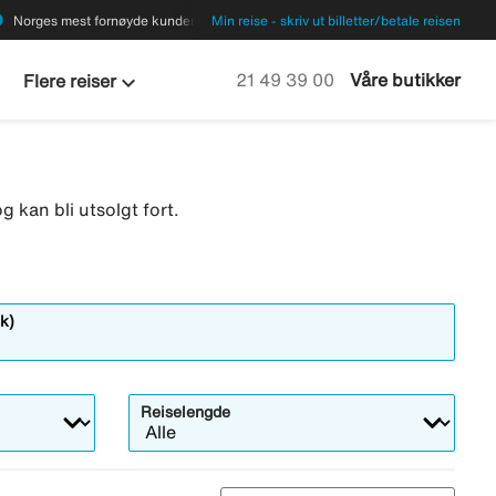
ions
Norges mest fornøyde kunder
Min reise - skriv ut billetter/betale reisen
keyboard_arrow_down
Ring oss på
21 49 39 00
Våre butikker
Flere reiser
g kan bli utsolgt fort.
k)
Reiselengde