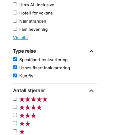
Ultra All Inclusive
Hotell for voksne
Nær stranden
Familievennlig
Vis alle
expand_more
Type reise
Spesifisert innkvartering
Uspesifisert innkvartering
Kun fly
expand_more
Antall stjerner