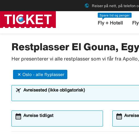
public
Reiser på nett, på telefon o
Spare tid og penger
Fly + Hotell
Fly
Restplasser El Gouna, Eg
Her presenterer vi alle restplasser som vi får fra Apoll
Oslo - alle flyplasser
Avreisested (ikke obligatorisk)
calendar_month
calendar_month
Avreise tidligst
Avreise