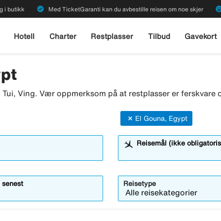
verified
emoji_emot
g i butikk
Med TicketGaranti kan du avbestille reisen om noe skjer
Hotell
Charter
Restplasser
Tilbud
Gavekort
ypt
o, Tui, Ving. Vær oppmerksom på at restplasser er ferskvare o
El Gouna, Egypt
Reisemål (ikke obligatoris
 senest
Reisetype