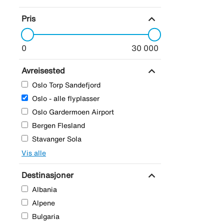
expand_more
Pris
0
30 000
expand_more
Avreisested
Oslo Torp Sandefjord
Oslo - alle flyplasser
Oslo Gardermoen Airport
Bergen Flesland
Stavanger Sola
Vis alle
expand_more
Destinasjoner
Albania
Alpene
Bulgaria