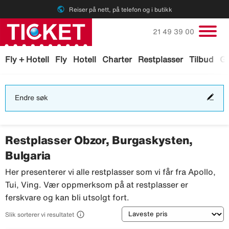
public
Reiser på nett, på telefon og i butikk
Ring oss på
21 49 39 00
Fly + Hotell
Fly
Hotell
Charter
Restplasser
Tilbud
Ga
End
Endre søk
søk
Restplasser Obzor, Burgaskysten,
Bulgaria
Her presenterer vi alle restplasser som vi får fra Apollo,
Tui, Ving. Vær oppmerksom på at restplasser er
ferskvare og kan bli utsolgt fort.
Sortering

Slik sorterer vi resultatet