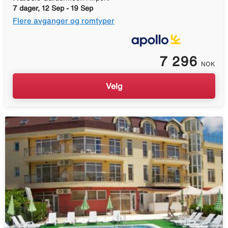
7 dager, 12 Sep - 19 Sep
Flere avganger og romtyper
7 296
NOK
Velg