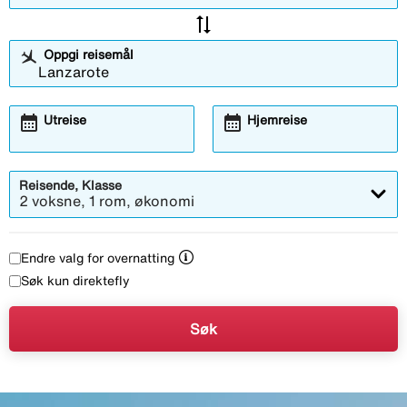
kan si at Lanzarote byr på vær som kan sammenlignes
sync_alt
med det vi mener med en perfekt, norsk sommerdag -
Lanzarote er virkelig en spennende øy. Denne un
hele året.
Oppgi reisemål
calendar_month
calendar_month
Utreise
Hjemreise
Reisende, Klasse
2 voksne, 1 rom, økonomi
Endre valg for overnatting
Søk kun direktefly
Søk