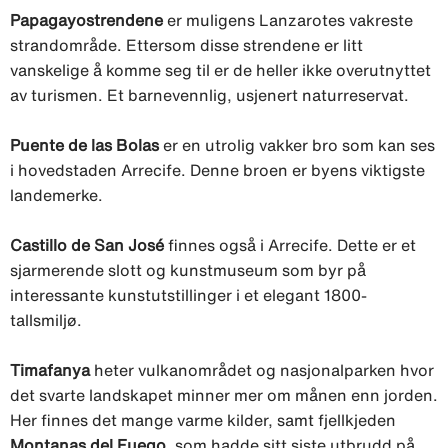
Papagayostrendene
er muligens Lanzarotes vakreste
strandområde. Ettersom disse strendene er litt
vanskelige å komme seg til er de heller ikke overutnyttet
av turismen. Et barnevennlig, usjenert naturreservat.
Puente de las Bolas
er en utrolig vakker bro som kan ses
i hovedstaden Arrecife. Denne broen er byens viktigste
landemerke.
Castillo de San José
finnes også i Arrecife. Dette er et
sjarmerende slott og kunstmuseum som byr på
interessante kunstutstillinger i et elegant 1800-
tallsmiljø.
Timafanya
heter vulkanområdet og nasjonalparken hvor
det svarte landskapet minner mer om månen enn jorden.
Her finnes det mange varme kilder, samt fjellkjeden
Montanas del Fuego
, som hadde sitt siste utbrudd på