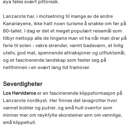
øya føles svært pittoresk.
Lanzarote har, i motsetning til mange av de andre
Kanariøyene, ikke hatt noen turisme å snakke om før på
80-tallet. I dag er det et meget populært reisemål som
tilbyr nettopp alle de tingene man vil ha når man drar på
ferie til solen - vakre strender, varmt badevann, et livlig
uteliv, god mat, spennende attraksjoner og utfluktsmål,
og et fascinerende landskap som fester seg på
netthinnen i en svært lang tid framover.
Severdigheter
Los Hervideros
er en fascinerende klippeformasjon på
Lanzarote nordkyst. Her finnes det lavagrotter hvor
vannet bobler og putrer, og små hull ovenfor som
minner mer om røykfylte skorsteiner enn om vennlige,
små klippehull.