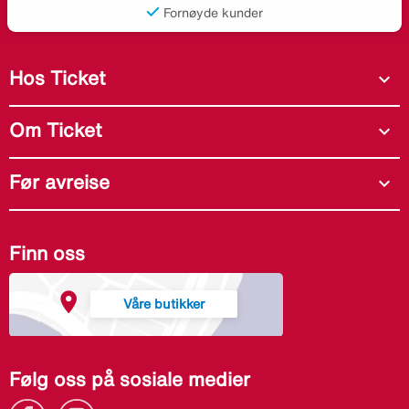
Fornøyde kunder
Hos Ticket
expand_more
Om Ticket
expand_more
Før avreise
expand_more
Finn oss
Våre butikker
Følg oss på sosiale medier