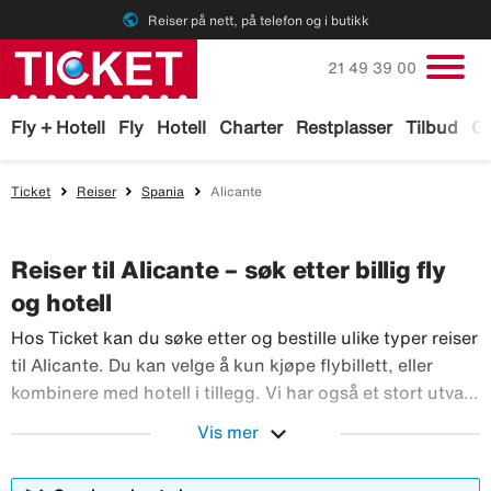
public
Reiser på nett, på telefon og i butikk
Ring oss på
21 49 39 00
Fly + Hotell
Fly
Hotell
Charter
Restplasser
Tilbud
Ga
Ticket
Reiser
Spania
Alicante
Reiser til Alicante – søk etter billig fly
og hotell
Hos Ticket kan du søke etter og bestille ulike typer reiser
til Alicante. Du kan velge å kun kjøpe flybillett, eller
kombinere med hotell i tillegg. Vi har også et stort utvalg
av leiebiler og aktiviteter du kan bestille før reisen til
expand_more
Vis mer
Alicante. Med TicketGaranti kan du avbestille reisen hvis
Hos Ticket kan du søke etter og bestille ulik
noe skulle skje.