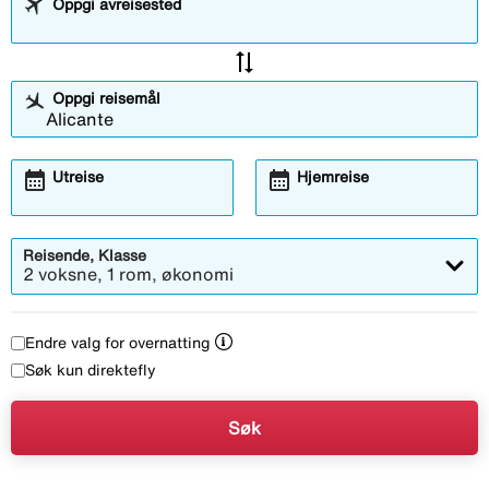
Oppgi avreisested
sync_alt
Oppgi reisemål
calendar_month
calendar_month
Utreise
Hjemreise
Reisende, Klasse
2 voksne, 1 rom, økonomi
Endre valg for overnatting
Søk kun direktefly
Søk